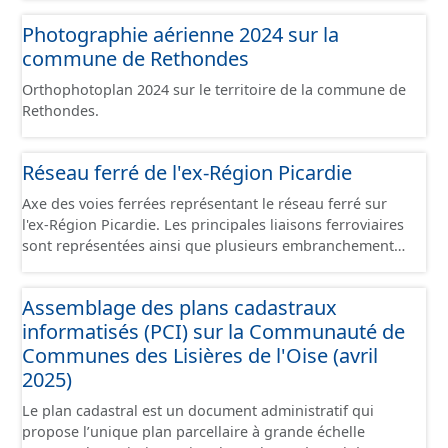
d’origine du chemin. - Tronçons : les informations
Photographie aérienne 2024 sur la
générales du chemin (longueur, largeur, etc.). - Secteurs :
commune de Rethondes
les informations générales du chemin et données
relevées sur le terrain. - Éléments : les éléments naturels
Orthophotoplan 2024 sur le territoire de la commune de
relevés sur les chemins (bois, talus, bande enherbée,
Rethondes.
etc.). - Observations : les observations relevées sur les
chemins concernant la fauche, l'élagage, le balisage, etc.
- Plantations : proposition de plantation de haies (haie
Réseau ferré de l'ex-Région Picardie
basse, haie mixte, etc.).
Axe des voies ferrées représentant le réseau ferré sur
l'ex-Région Picardie. Les principales liaisons ferroviaires
sont représentées ainsi que plusieurs embranchements
particuliers permettant de desservir notamment de
grandes zones d'activité. Certaines voies représentées
Assemblage des plans cadastraux
sont désaffectées mais sont toujours physiquement
informatisés (PCI) sur la Communauté de
présentes sur le terrain.
Communes des Lisières de l'Oise (avril
2025)
Le plan cadastral est un document administratif qui
propose l’unique plan parcellaire à grande échelle