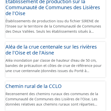
Etablissement de production sur la
Communauté de Communes des Lisières
de l'Oise
Établissements de production issu du fichier SIRENE de
l'Insee sur le territoire de la Communauté de Communes
des Deux Vallées. Seuls les établissements situés à
l'intérieur d'un site économique sont téléchargeables au
format GeoPackage et GeoJson et structurés
Aléa de la crue centenale sur les rivières
conformément aux prescriptions du standard CNIG Sites
de l'Oise et de l'Aisne
Économiques. Ce lot ne contient pas la référence aux
terrains à vocation économique à ce jour. Il est filtré au-
Aléa inondation par classe de hauteur d'eau de 50 cm,
delà des prescriptions du CNIG se limitant aux SCI.
bandes de précaution et côtes de crue de référence pour
une crue centennale (données issues du Porté à
Connaissance 2025) découpés sur le territoire des
communes du Grand Compiégnois.
Chemin rural de la CCLO
Recensement des chemins ruraux des communes de la
Communauté de Communes des Lisières de l'Oise. Les
données relatives aux chemins ruraux sont réparties
dans plusieurs jeux de données : - Chemins : le point