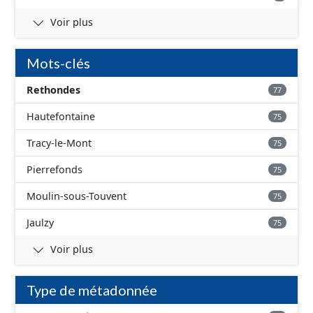
Voir plus
Mots-clés
Rethondes
77
Hautefontaine
75
Tracy-le-Mont
75
Pierrefonds
75
Moulin-sous-Touvent
75
Jaulzy
75
Voir plus
Type de métadonnée