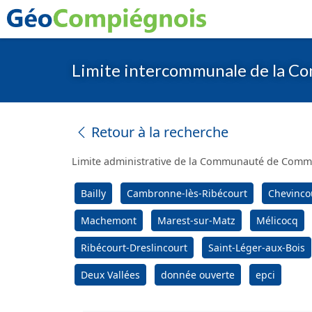
Limite intercommunale de la C
Retour à la recherche
Limite administrative de la Communauté de Comm
Bailly
Cambronne-lès-Ribécourt
Chevinco
Machemont
Marest-sur-Matz
Mélicocq
Ribécourt-Dreslincourt
Saint-Léger-aux-Bois
Deux Vallées
donnée ouverte
epci