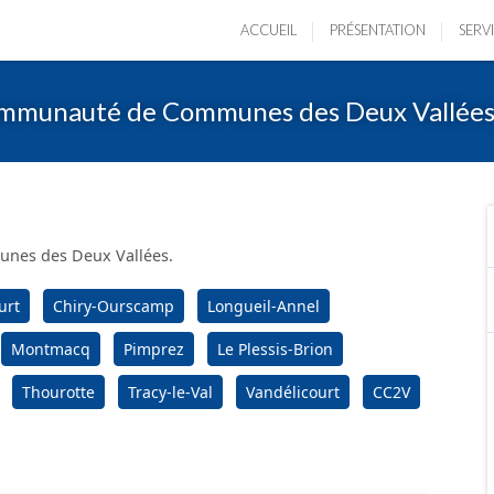
ACCUEIL
PRÉSENTATION
SERV
ommunauté de Communes des Deux Vallée
unes des Deux Vallées.
urt
Chiry-Ourscamp
Longueil-Annel
Montmacq
Pimprez
Le Plessis-Brion
Thourotte
Tracy-le-Val
Vandélicourt
CC2V