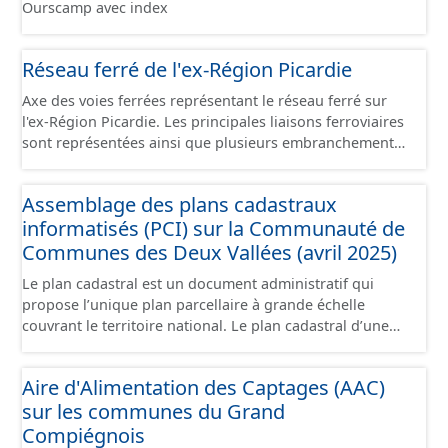
localisées à la délivrance postale. Malgré l'attention
Ourscamp avec index
intersection avec un autre tronçon situé au même
portée à la création de ces données, une adresse est
niveau. L'ensemble des modes sont représentés (route,
soumise à une déclaration de la commune. Il se peut
chemin, piste cyclables, ...) ainsi que les modes doux
Réseau ferré de l'ex-Région Picardie
que des adresses ne soient pas encore intégrées dans
spécifiques reliant 2 tronçons (escalier, voie piétonne
cette base de données.
spécifique...).
Axe des voies ferrées représentant le réseau ferré sur
l'ex-Région Picardie. Les principales liaisons ferroviaires
sont représentées ainsi que plusieurs embranchements
particuliers permettant de desservir notamment de
grandes zones d'activité. Certaines voies représentées
Assemblage des plans cadastraux
sont désaffectées mais sont toujours physiquement
informatisés (PCI) sur la Communauté de
présentes sur le terrain.
Communes des Deux Vallées (avril 2025)
Le plan cadastral est un document administratif qui
propose l’unique plan parcellaire à grande échelle
couvrant le territoire national. Le plan cadastral d’une
commune est découpé en sections, elles-mêmes
pouvant être découpées en subdivisions de sections,
Aire d'Alimentation des Captages (AAC)
communément appelées « feuilles de plan ». La parcelle
sur les communes du Grand
est l’unité cadastrale de base. C’est un terrain d’un seul
tenant situé dans un même lieudit et appartenant à un
Compiégnois