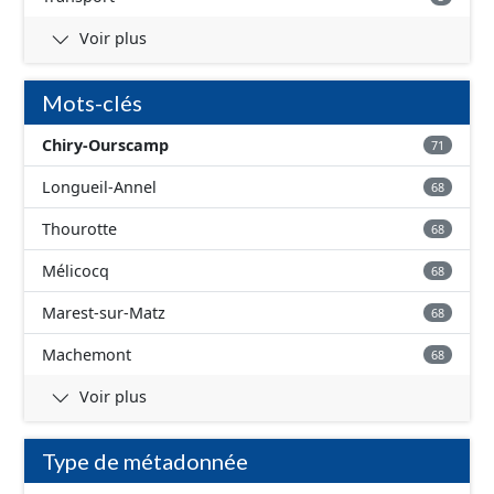
Voir plus
Mots-clés
Chiry-Ourscamp
71
Longueil-Annel
68
Thourotte
68
Mélicocq
68
Marest-sur-Matz
68
Machemont
68
Voir plus
Type de métadonnée