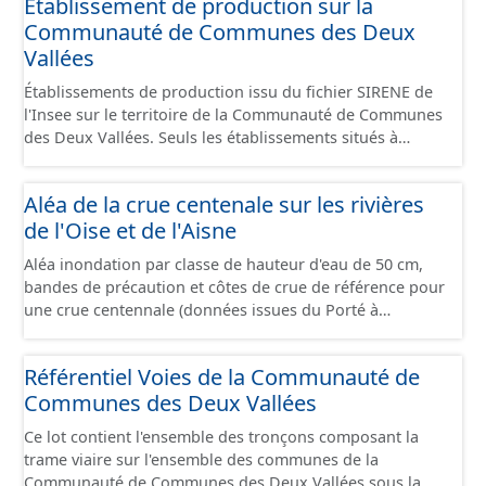
Etablissement de production sur la
Communauté de Communes des Deux
Vallées
Établissements de production issu du fichier SIRENE de
l'Insee sur le territoire de la Communauté de Communes
des Deux Vallées. Seuls les établissements situés à
l'intérieur d'un site économique sont téléchargeables au
format GeoPackage et GeoJson et structurés
Aléa de la crue centenale sur les rivières
conformément aux prescriptions du standard CNIG Sites
de l'Oise et de l'Aisne
Économiques. Ce lot ne contient pas la référence aux
terrains à vocation économique à ce jour. Il est filtré au-
Aléa inondation par classe de hauteur d'eau de 50 cm,
delà des prescriptions du CNIG se limitant aux SCI.
bandes de précaution et côtes de crue de référence pour
une crue centennale (données issues du Porté à
Connaissance 2025) découpés sur le territoire des
communes du Grand Compiégnois.
Référentiel Voies de la Communauté de
Communes des Deux Vallées
Ce lot contient l'ensemble des tronçons composant la
trame viaire sur l'ensemble des communes de la
Communauté de Communes des Deux Vallées sous la