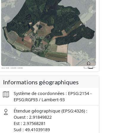
Informations géographiques
Système de coordonnées : EPSG:2154 -
EPSG:RGF93 / Lambert-93
Étendue géographique (EPSG:4326) :
Ouest : 2.91849822
Est : 2.97568281
Sud : 49.41039189