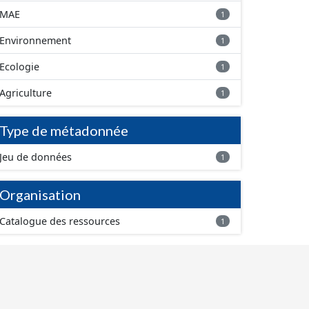
MAE
1
Environnement
1
Ecologie
1
Agriculture
1
Type de métadonnée
Jeu de données
1
Organisation
Catalogue des ressources
1