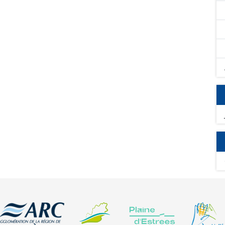
ntaux rencontrés sur les territoires tels que la
té de l'eau, de la biodiversité, des sols ou de la lutte
esures ont été recensés :
s Cultures, couvert spécifique, couvert en herbe et
atalogue d'attributs pour l'ensemble des mesures et leurs