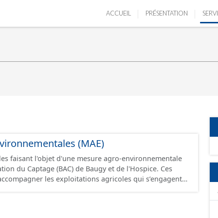
ACCUEIL
PRÉSENTATION
SERV
vironnementales (MAE)
lles faisant l'objet d'une mesure agro-environnementale
tion du Captage (BAC) de Baugy et de l'Hospice. Ces
ccompagner les exploitations agricoles qui s’engagent
 de pratiques combinant performance économique et
entale ou dans le maintien de telles pratiques
 Elles sont mobilisées pour répondre