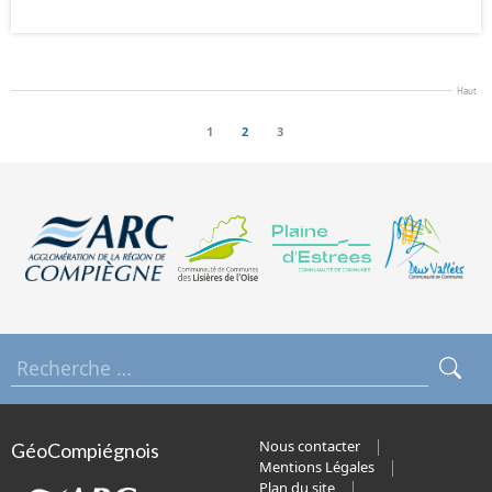
Haut
1
2
3
Nous contacter
GéoCompiégnois
Mentions Légales
Plan du site