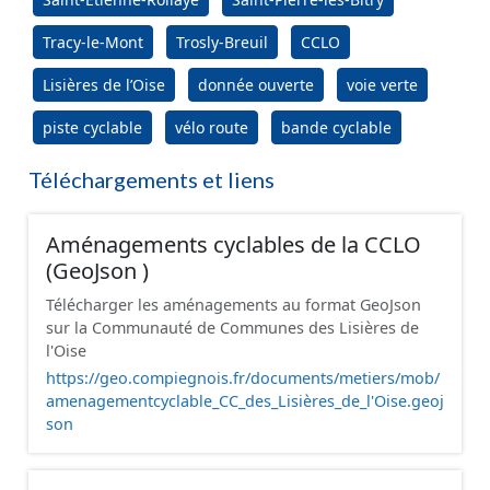
Tracy-le-Mont
Trosly-Breuil
CCLO
Lisières de l’Oise
donnée ouverte
voie verte
piste cyclable
vélo route
bande cyclable
Téléchargements et liens
Aménagements cyclables de la CCLO
(GeoJson )
Télécharger les aménagements au format GeoJson
sur la Communauté de Communes des Lisières de
l'Oise
https://geo.compiegnois.fr/documents/metiers/mob/
amenagementcyclable_CC_des_Lisières_de_l'Oise.geoj
son