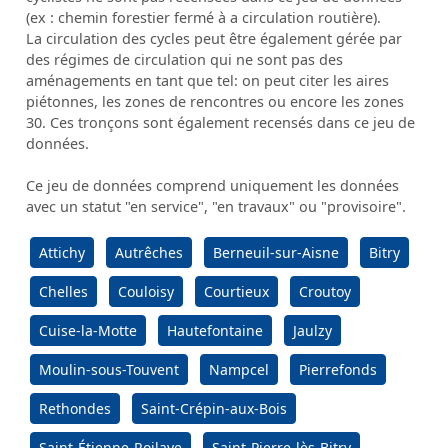
(ex : chemin forestier fermé à a circulation routière).
La circulation des cycles peut être également gérée par
des régimes de circulation qui ne sont pas des
aménagements en tant que tel: on peut citer les aires
piétonnes, les zones de rencontres ou encore les zones
30. Ces tronçons sont également recensés dans ce jeu de
données.
Ce jeu de données comprend uniquement les données
avec un statut "en service", "en travaux" ou "provisoire".
Attichy
Autrêches
Berneuil-sur-Aisne
Bitry
Chelles
Couloisy
Courtieux
Croutoy
Cuise-la-Motte
Hautefontaine
Jaulzy
Moulin-sous-Touvent
Nampcel
Pierrefonds
Rethondes
Saint-Crépin-aux-Bois
Saint-Étienne-Roilaye
Saint-Pierre-lès-Bitry