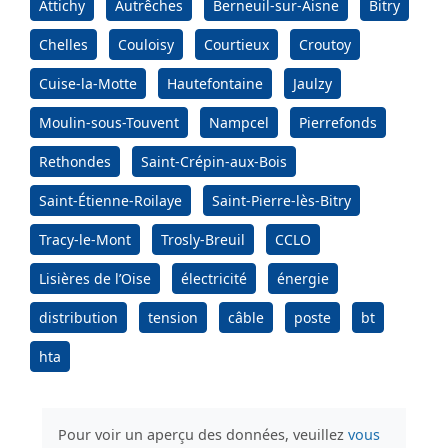
Attichy
Autrêches
Berneuil-sur-Aisne
Bitry
Chelles
Couloisy
Courtieux
Croutoy
Cuise-la-Motte
Hautefontaine
Jaulzy
Moulin-sous-Touvent
Nampcel
Pierrefonds
Rethondes
Saint-Crépin-aux-Bois
Saint-Étienne-Roilaye
Saint-Pierre-lès-Bitry
Tracy-le-Mont
Trosly-Breuil
CCLO
Lisières de l’Oise
électricité
énergie
distribution
tension
câble
poste
bt
hta
Pour voir un aperçu des données, veuillez
vous