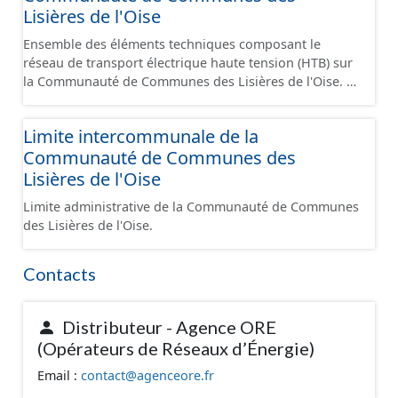
Lisières de l'Oise
Ensemble des éléments techniques composant le
réseau de transport électrique haute tension (HTB) sur
la Communauté de Communes des Lisières de l'Oise. Le
réseau comprend les câbles enterrés / aériens, les
ouvrages fonctionnels du réseau (poste source...) ainsi
Limite intercommunale de la
que les pylones de support.
Communauté de Communes des
Lisières de l'Oise
Limite administrative de la Communauté de Communes
des Lisières de l'Oise.
Contacts
Distributeur - Agence ORE
(Opérateurs de Réseaux d’Énergie)
Email :
contact@agenceore.fr