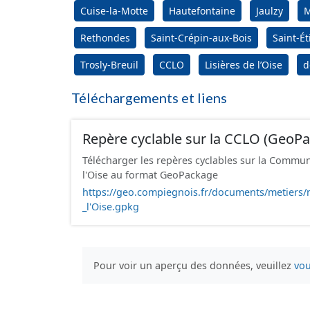
Cuise-la-Motte
Hautefontaine
Jaulzy
M
Rethondes
Saint-Crépin-aux-Bois
Saint-É
Trosly-Breuil
CCLO
Lisières de l’Oise
d
Téléchargements et liens
Repère cyclable sur la CCLO (GeoP
Télécharger les repères cyclables sur la Comm
l'Oise au format GeoPackage
https://geo.compiegnois.fr/documents/metiers/
_l'Oise.gpkg
Pour voir un aperçu des données, veuillez
vou