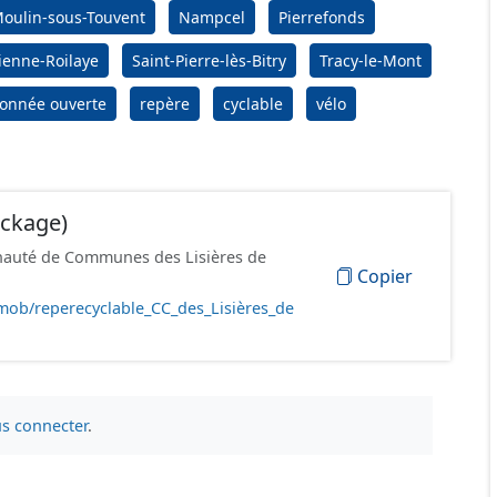
oulin-sous-Touvent
Nampcel
Pierrefonds
tienne-Roilaye
Saint-Pierre-lès-Bitry
Tracy-le-Mont
onnée ouverte
repère
cyclable
vélo
ackage)
unauté de Communes des Lisières de
Copier
mob/reperecyclable_CC_des_Lisières_de
s connecter
.