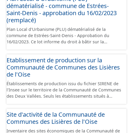
dématérialisé - commune de Estrées-
administratives, le rapport de présentation, le PADD, le
règlement, les annexes, les orientations d'aménagement
Saint-Denis - approbation du 16/02/2023
et les données géographiques. Malgré l'attention portée
(remplacé)
à la création de ces données, il est rappelé que seuls les
Plan Local d'Urbanisme (PLU) dématérialisé de la
documents papier font foi et sont opposables d'un point
commune de Estrées-Saint-Denis - Approbation du
de vue juridique.
16/02/2023. Ce lot informe du droit à bâtir sur la
commune de Estrées-Saint-Denis. Ce PLUi/PLU/POS/CC
est numérisé conformément aux prescriptions
Etablissement de production sur la
nationales du CNIG et contient les pièces
Communauté de Communes des Lisières
administratives, le rapport de présentation, le PADD, le
règlement, les annexes, les orientations d'aménagement
de l'Oise
et les données géographiques. Malgré l'attention portée
Établissements de production issu du fichier SIRENE de
à la création de ces données, il est rappelé que seuls les
l'Insee sur le territoire de la Communauté de Communes
documents papier font foi et sont opposables d'un point
des Deux Vallées. Seuls les établissements situés à
de vue juridique.
l'intérieur d'un site économique sont téléchargeables au
format GeoPackage et GeoJson et structurés
Site d'activité de la Communauté de
conformément aux prescriptions du standard CNIG Sites
Communes des Lisières de l'Oise
Économiques. Ce lot ne contient pas la référence aux
terrains à vocation économique à ce jour. Il est filtré au-
Inventaire des sites économiques de la Communauté de