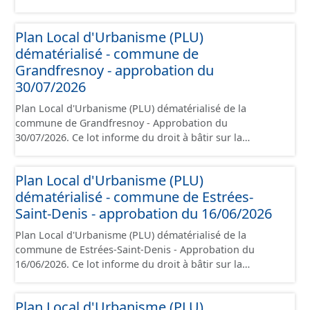
Grandfresnoy. Ce PLUi/PLU/POS/CC est numérisé
conformément aux prescriptions nationales du CNIG et
Plan Local d'Urbanisme (PLU)
contient les pièces administratives, le rapport de
dématérialisé - commune de
présentation, le PADD, le règlement (à l'exception des
plans de zonages), les annexes, les orientations
Grandfresnoy - approbation du
d'aménagement et les données géographiques. Malgré
30/07/2026
l'attention portée à la création de ces données, il est
Plan Local d'Urbanisme (PLU) dématérialisé de la
rappelé que seuls les documents papier font foi et sont
commune de Grandfresnoy - Approbation du
opposables d'un point de vue juridique.
30/07/2026. Ce lot informe du droit à bâtir sur la
commune de Grandfresnoy. Ce PLUi/PLU/POS/CC est
numérisé conformément aux prescriptions nationales
Plan Local d'Urbanisme (PLU)
du CNIG et contient les pièces administratives, le rapport
dématérialisé - commune de Estrées-
de présentation, le PADD, le règlement, les annexes, les
orientations d'aménagement et les données
Saint-Denis - approbation du 16/06/2026
géographiques. Malgré l'attention portée à la création
Plan Local d'Urbanisme (PLU) dématérialisé de la
de ces données, il est rappelé que seuls les documents
commune de Estrées-Saint-Denis - Approbation du
papier font foi et sont opposables d'un point de vue
16/06/2026. Ce lot informe du droit à bâtir sur la
juridique.
commune de Estrées-Saint-Denis. Ce PLUi/PLU/POS/CC
est numérisé conformément aux prescriptions
Plan Local d'Urbanisme (PLU)
nationales du CNIG et contient les pièces