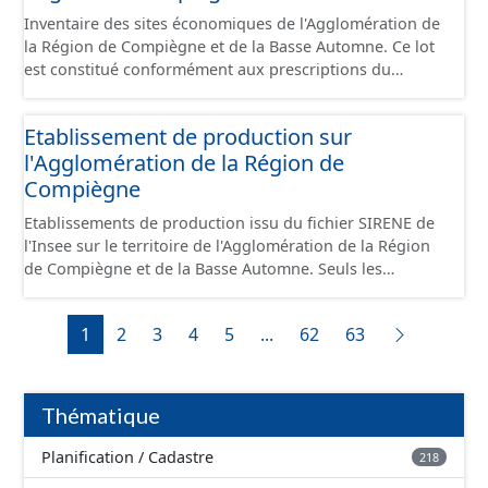
Inventaire des sites économiques de l'Agglomération de
la Région de Compiègne et de la Basse Automne. Ce lot
est constitué conformément aux prescriptions du
standard CNIG Sites Économiques et fourni au format
GeoPackage et GeoJson.
Etablissement de production sur
l'Agglomération de la Région de
Compiègne
Etablissements de production issu du fichier SIRENE de
l'Insee sur le territoire de l'Agglomération de la Région
de Compiègne et de la Basse Automne. Seuls les
établissements situés à l'intérieur d'un site économique
sont téléchargeables au format GeoPackage et GeoJson
1
2
3
4
5
...
62
63
et structurés conformément aux prescriptions du
standard CNIG Sites Economiques. Ce lot ne contient pas
la référence aux terrains à vocation économique à ce
jour. Il est filtré au-delà des prescriptions du CNIG se
Thématique
limitant aux SCI.
Planification / Cadastre
218