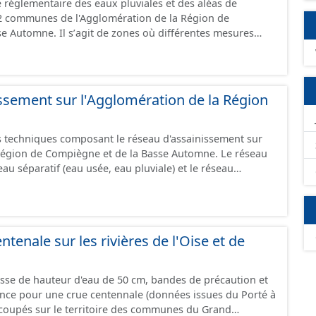
 réglementaire des eaux pluviales et des aléas de
22 communes de l'Agglomération de la Région de
e Automne. Il sʼagit de zones où différentes mesures
r gérer le rejet des eaux pluviales.
ssement sur l'Agglomération de la Région
 techniques composant le réseau d'assainissement sur
Région de Compiègne et de la Basse Automne. Le réseau
eau séparatif (eau usée, eau pluviale) et le réseau
les canalisations, branchements et ouvrages fonctionnels
 de refoulement, vanne, décharge, dessableur, clapet ...).
ntenale sur les rivières de l'Oise et de
asse de hauteur d'eau de 50 cm, bandes de précaution et
ence pour une crue centennale (données issues du Porté à
coupés sur le territoire des communes du Grand