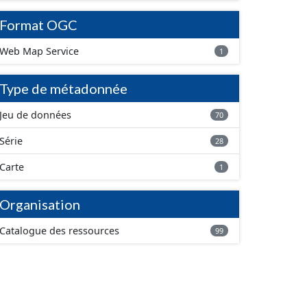
Format OGC
Web Map Service
1
Type de métadonnée
Jeu de données
70
Série
28
Carte
1
Organisation
Catalogue des ressources
99