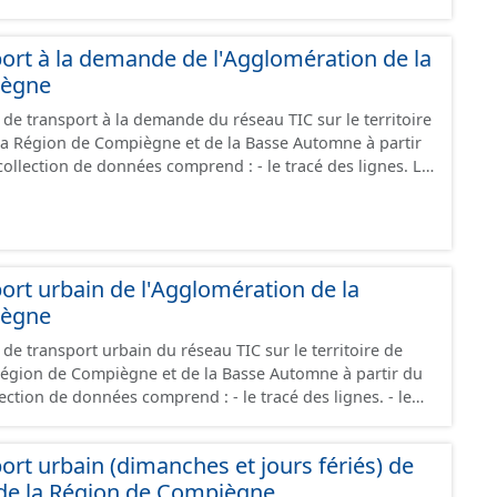
ort à la demande de l'Agglomération de la
iègne
e transport à la demande du réseau TIC sur le territoire
la Région de Compiègne et de la Basse Automne à partir
tracé théorique de lignes. Le transport à la demande
arcours peut-être modifié selon les demandes de dessertes
 IFOPT de LIEU D'ARRÊT (STOP PLACE en anglais): lieu
eurs emplacements où les véhicules peuvent s’arrêter et
ort urbain de l'Agglomération de la
ent monter à bord ou descendre des véhicules ou
iègne
ent. Ce type de lieu ne contiendra que des possibilités
e transport urbain du réseau TIC sur le territoire de
ême mode (le mode desservi sera donc l’un de ses
Région de Compiègne et de la Basse Automne à partir du
ce
Il correspond à une spécialisation de la notion normalisée
E en anglais): lieu comprenant un ou
 n’est pas disponible, le LIEU D’ARRÊT Monomodal pourra
ort urbain (dimanches et jours fériés) de
 où les véhicules peuvent s’arrêter et où les voyageurs
 ZONE D’EMBARQUEMENT. Le LIEU D’ARRÊT Monomodal,
 de la Région de Compiègne
 ou descendre des véhicules ou préparer leur
e de mode, porte une contrainte de nom : toutes les