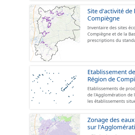
Site d'activité d
Compiègne
Inventaire des sites é
Compiègne et de la Ba
prescriptions du stand
GeoPackage et GeoJson
Etablissement de
Région de Comp
Etablissements de produ
de l'Agglomération de l
les établissements situ
au format GeoPackage 
prescriptions du stand
Zonage des eaux 
référence aux terrains 
sur l'Agglomérat
prescriptions du CNIG s