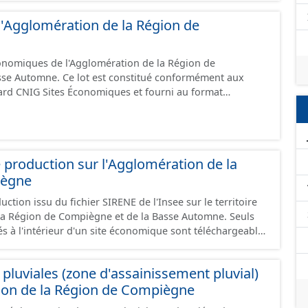
e l'Agglomération de la Région de
conomiques de l'Agglomération de la Région de
sse Automne. Ce lot est constitué conformément aux
ard CNIG Sites Économiques et fourni au format
.
 production sur l'Agglomération de la
iègne
ction issu du fichier SIRENE de l'Insee sur le territoire
a Région de Compiègne et de la Basse Automne. Seuls
és à l'intérieur d'un site économique sont téléchargeables
et GeoJson et structurés conformément aux
ard CNIG Sites Economiques. Ce lot ne contient pas la
pluviales (zone d'assainissement pluvial)
à vocation économique à ce jour. Il est filtré au-delà des
ion de la Région de Compiègne
e limitant aux SCI.