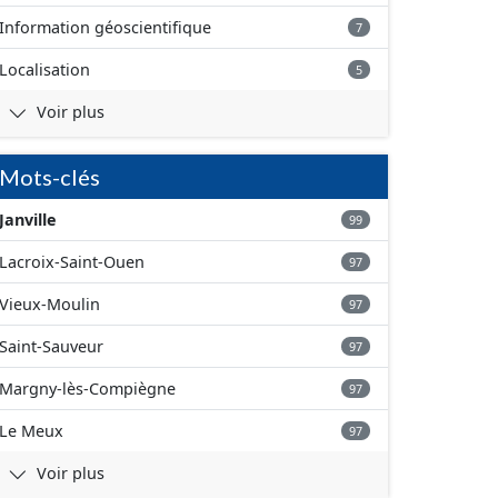
Information géoscientifique
7
Localisation
5
Voir plus
Mots-clés
Janville
99
Lacroix-Saint-Ouen
97
Vieux-Moulin
97
Saint-Sauveur
97
Margny-lès-Compiègne
97
Le Meux
97
Voir plus