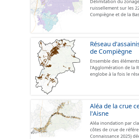
Délimitation du zonage
ruissellement sur les 
Compiègne et de la Bas
doivent être prises pou
Réseau d'assaini
de Compiègne
Ensemble des éléments
l'Agglomération de la 
englobe à la fois le rés
unitaire. Il comprend 
(regard, station, poste
Aléa de la crue ce
l'Aisne
Aléa inondation par cl
côtes de crue de référ
Connaissance 2025) dé