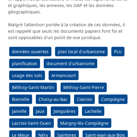
et graphiques, les annexes, les OAP et les données
géographiques.
Malgré l'attention portée à la création de ces données, il
est rappelé que seuls les documents papiers font foi et
sont opposables d'un point de vue juridique.
données ouvertes
plan local d'urbanisme
PLU
planification
document d'urbanisme
usage des sols
Armancourt
Béthisy-Saint-Martin
Béthisy-Saint-Pierre
Bienville
Choisy-au-Bac
Clairoix
Compiègne
Janville
Jaux
Jonquières
Lachelle
Lacroix-Saint-Ouen
Margny-lès-Compiègne
Le Meux
Néry
Saintines
Saint-Jean-aux-Bois