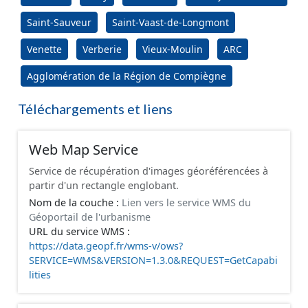
Saint-Sauveur
Saint-Vaast-de-Longmont
Venette
Verberie
Vieux-Moulin
ARC
Agglomération de la Région de Compiègne
Téléchargements et liens
Web Map Service
Service de récupération d'images géoréférencées à
partir d'un rectangle englobant.
Nom de la couche :
Lien vers le service WMS du
Géoportail de l'urbanisme
URL du service WMS :
https://data.geopf.fr/wms-v/ows?
SERVICE=WMS&VERSION=1.3.0&REQUEST=GetCapabi
lities