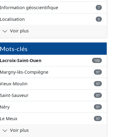
Information géoscientifique
7
Localisation
5
Voir plus
Mots-clés
Lacroix-Saint-Ouen
100
Margny-lès-Compiègne
97
Vieux-Moulin
97
Saint-Sauveur
97
Néry
97
Le Meux
97
Voir plus