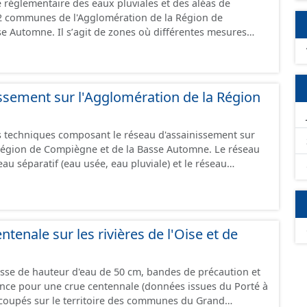
 réglementaire des eaux pluviales et des aléas de
22 communes de l'Agglomération de la Région de
e Automne. Il sʼagit de zones où différentes mesures
r gérer le rejet des eaux pluviales.
ssement sur l'Agglomération de la Région
 techniques composant le réseau d'assainissement sur
Région de Compiègne et de la Basse Automne. Le réseau
eau séparatif (eau usée, eau pluviale) et le réseau
les canalisations, branchements et ouvrages fonctionnels
 de refoulement, vanne, décharge, dessableur, clapet ...).
ntenale sur les rivières de l'Oise et de
asse de hauteur d'eau de 50 cm, bandes de précaution et
ence pour une crue centennale (données issues du Porté à
coupés sur le territoire des communes du Grand