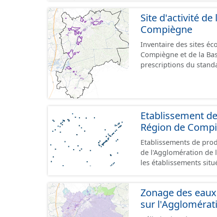
Site d'activité d
Compiègne
Inventaire des sites é
Compiègne et de la Ba
prescriptions du stand
GeoPackage et GeoJson
Etablissement de
Région de Comp
Etablissements de produ
de l'Agglomération de l
les établissements situ
au format GeoPackage 
prescriptions du stand
Zonage des eaux 
référence aux terrains 
sur l'Agglomérat
prescriptions du CNIG s