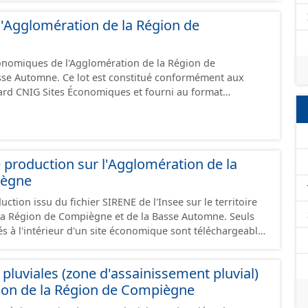
e l'Agglomération de la Région de
conomiques de l'Agglomération de la Région de
sse Automne. Ce lot est constitué conformément aux
ard CNIG Sites Économiques et fourni au format
.
 production sur l'Agglomération de la
iègne
ction issu du fichier SIRENE de l'Insee sur le territoire
a Région de Compiègne et de la Basse Automne. Seuls
és à l'intérieur d'un site économique sont téléchargeables
et GeoJson et structurés conformément aux
ard CNIG Sites Economiques. Ce lot ne contient pas la
pluviales (zone d'assainissement pluvial)
à vocation économique à ce jour. Il est filtré au-delà des
ion de la Région de Compiègne
e limitant aux SCI.