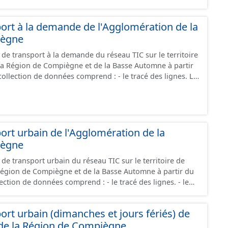
ort à la demande de l'Agglomération de la
iègne
e transport à la demande du réseau TIC sur le territoire
la Région de Compiègne et de la Basse Automne à partir
tracé théorique de lignes. Le transport à la demande
arcours peut-être modifié selon les demandes de dessertes
 IFOPT de LIEU D'ARRÊT (STOP PLACE en anglais): lieu
eurs emplacements où les véhicules peuvent s’arrêter et
ort urbain de l'Agglomération de la
ent monter à bord ou descendre des véhicules ou
iègne
ent. Ce type de lieu ne contiendra que des possibilités
e transport urbain du réseau TIC sur le territoire de
ême mode (le mode desservi sera donc l’un de ses
Région de Compiègne et de la Basse Automne à partir du
ce
Il correspond à une spécialisation de la notion normalisée
E en anglais): lieu comprenant un ou
 n’est pas disponible, le LIEU D’ARRÊT Monomodal pourra
ort urbain (dimanches et jours fériés) de
 où les véhicules peuvent s’arrêter et où les voyageurs
 ZONE D’EMBARQUEMENT. Le LIEU D’ARRÊT Monomodal,
 de la Région de Compiègne
 ou descendre des véhicules ou préparer leur
e de mode, porte une contrainte de nom : toutes les