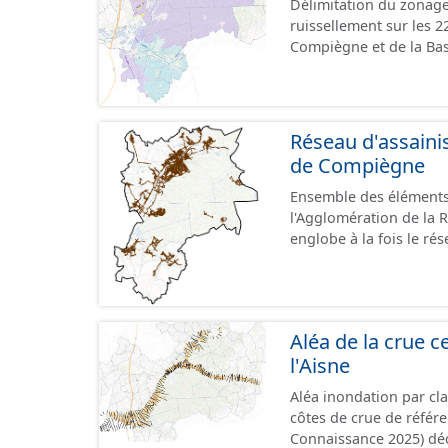
Délimitation du zonage
ruissellement sur les 
Compiègne et de la Bas
doivent être prises pou
Réseau d'assaini
de Compiègne
Ensemble des éléments
l'Agglomération de la 
englobe à la fois le rés
unitaire. Il comprend 
(regard, station, poste
Aléa de la crue ce
l'Aisne
Aléa inondation par cl
côtes de crue de référ
Connaissance 2025) dé