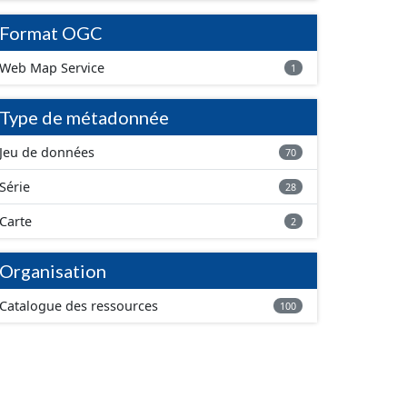
Format OGC
Web Map Service
1
Type de métadonnée
Jeu de données
70
Série
28
Carte
2
Organisation
Catalogue des ressources
100