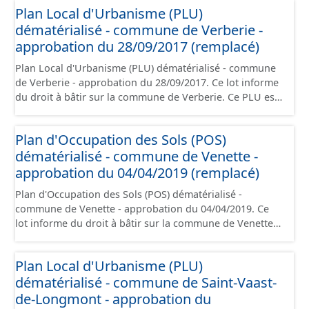
Plan Local d'Urbanisme (PLU)
contient les pièces administratives, le rapport de
dématérialisé - commune de Verberie -
présentation, le PADD, le règlement (à l'exception des
plans de zonages), les annexes, les orientations
approbation du 28/09/2017 (remplacé)
d'aménagement et les données géographiques. Malgré
Plan Local d'Urbanisme (PLU) dématérialisé - commune
l'attention portée à la création de ces données, il est
de Verberie - approbation du 28/09/2017. Ce lot informe
rappelé que seuls les documents papier font foi et sont
du droit à bâtir sur la commune de Verberie. Ce PLU est
opposables d'un point de vue juridique.
numérisé conformément aux prescriptions nationales
du CNIG et contient les pièces administratives, le rapport
Plan d'Occupation des Sols (POS)
de présentation, le PADD, le règlement (à l'exception des
dématérialisé - commune de Venette -
plans de zonages), les annexes, les orientations
d'aménagement et les données géographiques. Malgré
approbation du 04/04/2019 (remplacé)
l'attention portée à la création de ces données, il est
Plan d'Occupation des Sols (POS) dématérialisé -
rappelé que seuls les documents papier font foi et sont
commune de Venette - approbation du 04/04/2019. Ce
opposables d'un point de vue juridique.
lot informe du droit à bâtir sur la commune de Venette.
Ce PLUi/PLU/POS/CC est numérisé conformément aux
prescriptions nationales du CNIG et contient les pièces
Plan Local d'Urbanisme (PLU)
administratives, le rapport de présentation, le PADD, le
dématérialisé - commune de Saint-Vaast-
règlement (à l'exception des plans de zonages), les
annexes, les orientations d'aménagement et les données
de-Longmont - approbation du