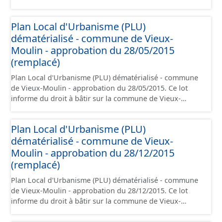
commune de Saint-Jean-aux-Bois. Ce PLUi/PLU/POS/CC
est numérisé conformément aux prescriptions
Plan Local d'Urbanisme (PLU)
nationales du CNIG et contient les pièces
dématérialisé - commune de Vieux-
administratives, le rapport de présentation, le PADD, le
règlement (à l'exception des plans de zonages), les
Moulin - approbation du 28/05/2015
annexes, les orientations d'aménagement et les données
(remplacé)
géographiques. Malgré l'attention portée à la création
Plan Local d'Urbanisme (PLU) dématérialisé - commune
de ces données, il est rappelé que seuls les documents
de Vieux-Moulin - approbation du 28/05/2015. Ce lot
papier font foi et sont opposables d'un point de vue
informe du droit à bâtir sur la commune de Vieux-
juridique.
Moulin. Ce PLUi/PLU/POS/CC est numérisé
conformément aux prescriptions nationales du CNIG et
Plan Local d'Urbanisme (PLU)
contient les pièces administratives, le rapport de
dématérialisé - commune de Vieux-
présentation, le PADD, le règlement (à l'exception des
plans de zonages), les annexes, les orientations
Moulin - approbation du 28/12/2015
d'aménagement et les données géographiques. Malgré
(remplacé)
l'attention portée à la création de ces données, il est
Plan Local d'Urbanisme (PLU) dématérialisé - commune
rappelé que seuls les documents papier font foi et sont
de Vieux-Moulin - approbation du 28/12/2015. Ce lot
opposables d'un point de vue juridique.
informe du droit à bâtir sur la commune de Vieux-
Moulin. Ce PLUi/PLU/POS/CC est numérisé
conformément aux prescriptions nationales du CNIG et