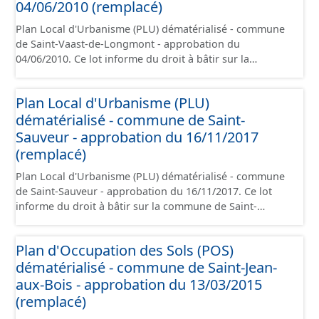
géographiques. Malgré l'attention portée à la création
04/06/2010 (remplacé)
de ces données, il est rappelé que seuls les documents
Plan Local d'Urbanisme (PLU) dématérialisé - commune
papier font foi et sont opposables d'un point de vue
de Saint-Vaast-de-Longmont - approbation du
juridique.
04/06/2010. Ce lot informe du droit à bâtir sur la
commune de Saint-Vaast-de-Longmont. Ce
PLUi/PLU/POS/CC est numérisé conformément aux
Plan Local d'Urbanisme (PLU)
prescriptions nationales du CNIG et contient les pièces
dématérialisé - commune de Saint-
administratives, le rapport de présentation, le PADD, le
règlement (à l'exception des plans de zonages), les
Sauveur - approbation du 16/11/2017
annexes, les orientations d'aménagement et les données
(remplacé)
géographiques. Malgré l'attention portée à la création
Plan Local d'Urbanisme (PLU) dématérialisé - commune
de ces données, il est rappelé que seuls les documents
de Saint-Sauveur - approbation du 16/11/2017. Ce lot
papier font foi et sont opposables d'un point de vue
informe du droit à bâtir sur la commune de Saint-
juridique.
Sauveur. Ce PLUi/PLU/POS/CC est numérisé
conformément aux prescriptions nationales du CNIG et
Plan d'Occupation des Sols (POS)
contient les pièces administratives, le rapport de
dématérialisé - commune de Saint-Jean-
présentation, le PADD, le règlement (à l'exception des
plans de zonages), les annexes, les orientations
aux-Bois - approbation du 13/03/2015
d'aménagement et les données géographiques. Malgré
(remplacé)
l'attention portée à la création de ces données, il est