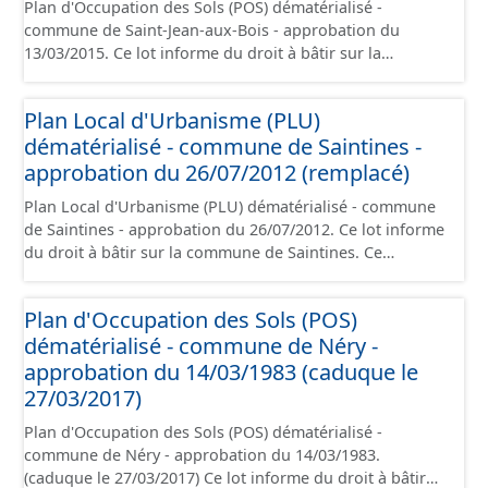
Plan d'Occupation des Sols (POS) dématérialisé -
rappelé que seuls les documents papier font foi et sont
commune de Saint-Jean-aux-Bois - approbation du
opposables d'un point de vue juridique.
13/03/2015. Ce lot informe du droit à bâtir sur la
commune de Saint-Jean-aux-Bois. Ce PLUi/PLU/POS/CC
est numérisé conformément aux prescriptions
Plan Local d'Urbanisme (PLU)
nationales du CNIG et contient les pièces
dématérialisé - commune de Saintines -
administratives, le rapport de présentation, le PADD, le
règlement (à l'exception des plans de zonages), les
approbation du 26/07/2012 (remplacé)
annexes, les orientations d'aménagement et les données
Plan Local d'Urbanisme (PLU) dématérialisé - commune
géographiques. Malgré l'attention portée à la création
de Saintines - approbation du 26/07/2012. Ce lot informe
de ces données, il est rappelé que seuls les documents
du droit à bâtir sur la commune de Saintines. Ce
papier font foi et sont opposables d'un point de vue
PLUi/PLU/POS/CC est numérisé conformément aux
juridique.
prescriptions nationales du CNIG et contient les pièces
Plan d'Occupation des Sols (POS)
administratives, le rapport de présentation, le PADD, le
dématérialisé - commune de Néry -
règlement (à l'exception des plans de zonages), les
annexes, les orientations d'aménagement et les données
approbation du 14/03/1983 (caduque le
géographiques. Malgré l'attention portée à la création
27/03/2017)
de ces données, il est rappelé que seuls les documents
Plan d'Occupation des Sols (POS) dématérialisé -
papier font foi et sont opposables d'un point de vue
commune de Néry - approbation du 14/03/1983.
juridique.
(caduque le 27/03/2017) Ce lot informe du droit à bâtir