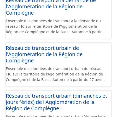
Réseau de transport à la demande de
l'Agglomération de la Région de
Compiègne
Ensemble des données de transport à la demande du
réseau TIC sur le territoire de l'Agglomération de la
Région de Compiègne et de la Basse Automne à partir
du 27 avril 2026. Cette collection de données comprend :
- le tracé des lignes. Le tracé correspond à un tracé
Réseau de transport urbain de
théorique de lignes. Le transport à la demande étant
l'Agglomération de la Région de
spécifique, le parcours peut-être modifié selon les
demandes de dessertes aux différents arrêts. - le lieux
Compiègne
d'arrêt logique. Il correspond à une spécialisation de la
Ensemble des données de transport urbain du réseau
notion normalisée IFOPT de LIEU D'ARRÊT (STOP PLACE
TIC sur le territoire de l'Agglomération de la Région de
en anglais): lieu comprenant un ou plusieurs
Compiègne et de la Basse Automne à partir du 27 avril
emplacements où les véhicules peuvent s’arrêter et où
2026. Cette collection de données comprend : - le tracé
les voyageurs peuvent monter à bord ou descendre des
des lignes. - le lieux d'arrêt logique. Il correspond à une
véhicules ou préparer leur déplacement. Ce type de lieu
Réseau de transport urbain (dimanches et
spécialisation de la notion normalisée IFOPT de LIEU
ne contiendra que des possibilités d’accès à des
jours fériés) de l'Agglomération de la
D'ARRÊT (STOP PLACE en anglais): lieu comprenant un
véhicules d’un même mode (le mode desservi sera donc
ou plusieurs emplacements où les véhicules peuvent
Région de Compiègne
l’un de ses attributs). Il correspond à ce qui est souvent
s’arrêter et où les voyageurs peuvent monter à bord ou
appelé arrêt commercial (mais les vocabulaires
Ensemble des données de transport urbain (dimanche et