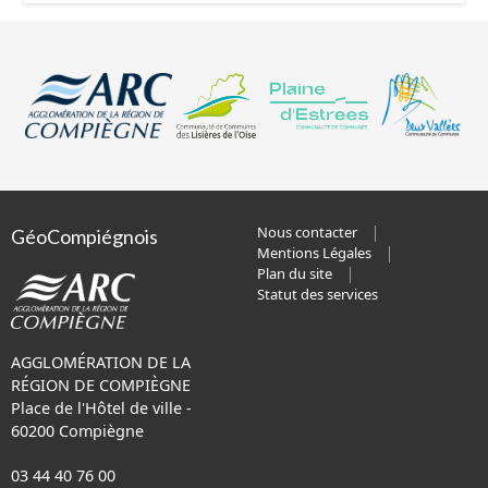
possibilité qu'offre la norme, qu'une zone
d’embarquement contienne des sous­-zones
d’embarquement. La représentation correspondant aux
différents itinéraires possibles empruntés par une ligne
selon les horaires de la journée. Les données en
téléchargement comprennent l'ensemble des données
des différents réseaux (urbains, péri-urbain, à la
demande ou scolaire).
Nous contacter
GéoCompiégnois
Mentions Légales
Plan du site
Statut des services
AGGLOMÉRATION DE LA
RÉGION DE COMPIÈGNE
Place de l'Hôtel de ville -
60200 Compiègne
03 44 40 76 00