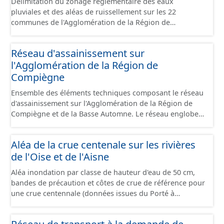
Délimitation du zonage réglementaire des eaux
pluviales et des aléas de ruissellement sur les 22
communes de l'Agglomération de la Région de
Compiègne et de la Base Automne. Il sʼagit de zones où
différentes mesures doivent être prises pour gérer le
Réseau d'assainissement sur
rejet des eaux pluviales.
l'Agglomération de la Région de
Compiègne
Ensemble des éléments techniques composant le réseau
d'assainissement sur l'Agglomération de la Région de
Compiègne et de la Basse Automne. Le réseau englobe à
la fois le réseau séparatif (eau usée, eau pluviale) et le
réseau unitaire. Il comprend les canalisations,
Aléa de la crue centenale sur les rivières
branchements et ouvrages fonctionnels (regard, station,
de l'Oise et de l'Aisne
poste de refoulement, vanne, décharge, dessableur,
clapet ...).
Aléa inondation par classe de hauteur d'eau de 50 cm,
bandes de précaution et côtes de crue de référence pour
une crue centennale (données issues du Porté à
Connaissance 2025) découpés sur le territoire des
communes du Grand Compiégnois.