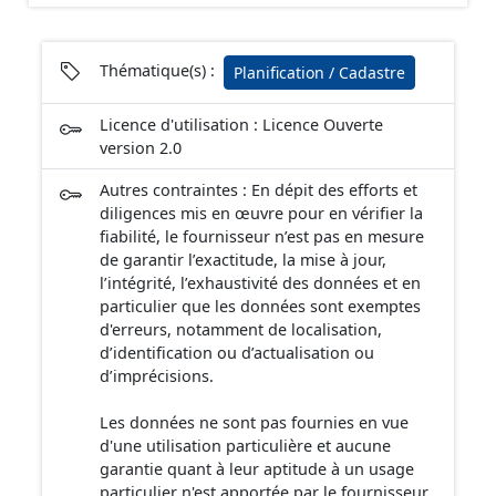
Communauté de Communes de la Plaines d'Estrées.
Cette donnée a été numérisé conformément aux
prescriptions nationales du CNIG. Malgré l'attention
portée à la création de ces données, il est rappelé que
Thématique(s) :
Planification / Cadastre
seuls les documents papiers font foi et sont
opposables d'un point de vue juridique.
Licence d'utilisation : Licence Ouverte
version 2.0
Autres contraintes : En dépit des efforts et
diligences mis en œuvre pour en vérifier la
fiabilité, le fournisseur n’est pas en mesure
de garantir l’exactitude, la mise à jour,
l’intégrité, l’exhaustivité des données et en
particulier que les données sont exemptes
d'erreurs, notamment de localisation,
d’identification ou d’actualisation ou
d’imprécisions.
Les données ne sont pas fournies en vue
d'une utilisation particulière et aucune
garantie quant à leur aptitude à un usage
particulier n'est apportée par le fournisseur.