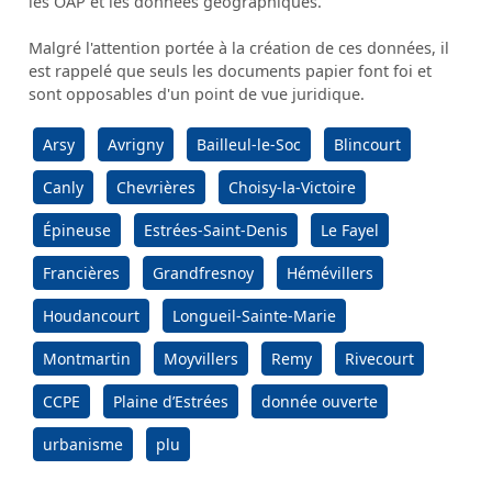
les OAP et les données géographiques.
Malgré l'attention portée à la création de ces données, il
est rappelé que seuls les documents papier font foi et
sont opposables d'un point de vue juridique.
Arsy
Avrigny
Bailleul-le-Soc
Blincourt
Canly
Chevrières
Choisy-la-Victoire
Épineuse
Estrées-Saint-Denis
Le Fayel
Francières
Grandfresnoy
Hémévillers
Houdancourt
Longueil-Sainte-Marie
Montmartin
Moyvillers
Remy
Rivecourt
CCPE
Plaine d’Estrées
donnée ouverte
urbanisme
plu