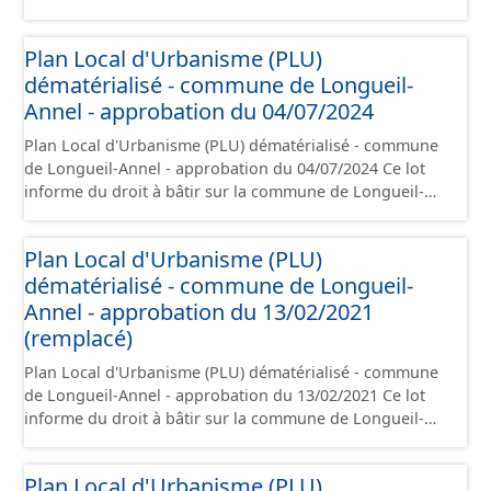
Crépin-aux-Bois. Ce PLUi/PLU/POS/CC est numérisé
conformément aux prescriptions nationales du CNIG et
Plan Local d'Urbanisme (PLU)
contient les pièces administratives, le rapport de
dématérialisé - commune de Longueil-
présentation, le PADD, le règlement (à l'exception des
plans de zonages), les annexes, les orientations
Annel - approbation du 04/07/2024
d'aménagement et les données géographiques. Malgré
Plan Local d'Urbanisme (PLU) dématérialisé - commune
l'attention portée à la création de ces données, il est
de Longueil-Annel - approbation du 04/07/2024 Ce lot
rappelé que seuls les documents papier font foi et sont
informe du droit à bâtir sur la commune de Longueil-
opposables d'un point de vue juridique.
Annel. Ce PLUi/PLU/POS/CC est numérisé conformément
aux prescriptions nationales du CNIG et contient les
Plan Local d'Urbanisme (PLU)
pièces administratives, le rapport de présentation, le
dématérialisé - commune de Longueil-
PADD, le règlement (à l'exception des plans de zonages),
les annexes, les orientations d'aménagement et les
Annel - approbation du 13/02/2021
données géographiques. Malgré l'attention portée à la
(remplacé)
création de ces données, il est rappelé que seuls les
Plan Local d'Urbanisme (PLU) dématérialisé - commune
documents papier font foi et sont opposables d'un point
de Longueil-Annel - approbation du 13/02/2021 Ce lot
de vue juridique.
informe du droit à bâtir sur la commune de Longueil-
Annel. Ce PLUi/PLU/POS/CC est numérisé conformément
aux prescriptions nationales du CNIG et contient les
Plan Local d'Urbanisme (PLU)
pièces administratives, le rapport de présentation, le