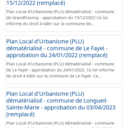
données géographiques. Malgré l'attention portée à la
15/12/2022 (remplacé)
création de ces données, il est rappelé que seuls les
Plan Local d'Urbanisme (PLU) dématérialisé - commune
documents papier font foi et sont opposables d'un point
de Grandfresnoy - approbation du 15/12/2022 Ce lot
de vue juridique.
informe du droit à bâtir sur la commune de
Grandfresnoy. Ce PLUi/PLU/POS/CC est numérisé
conformément aux prescriptions nationales du CNIG et
Plan Local d'Urbanisme (PLU)
contient les pièces administratives, le rapport de
dématérialisé - commune de Le Fayel -
présentation, le PADD, le règlement (à l'exception des
plans de zonages), les annexes, les orientations
approbation du 24/01/2022 (remplacé)
d'aménagement et les données géographiques. Malgré
Plan Local d'Urbanisme (PLU) dématérialisé - commune
l'attention portée à la création de ces données, il est
de Le Fayel - approbation du 24/01/2022. Ce lot informe
rappelé que seuls les documents papier font foi et sont
du droit à bâtir sur la commune de Le Fayel. Ce
opposables d'un point de vue juridique.
PLUi/PLU/POS/CC est numérisé conformément aux
prescriptions nationales du CNIG et contient les pièces
Plan Local d'Urbanisme (PLU)
administratives, le rapport de présentation, le PADD, le
dématérialisé - commune de Longueil-
règlement (à l'exception des plans de zonages), les
annexes, les orientations d'aménagement et les données
Sainte-Marie - approbation du 03/04/2023
géographiques. Malgré l'attention portée à la création
(remplacé)
de ces données, il est rappelé que seuls les documents
Plan Local d'Urbanisme (PLU) dématérialisé - commune
papier font foi et sont opposables d'un point de vue