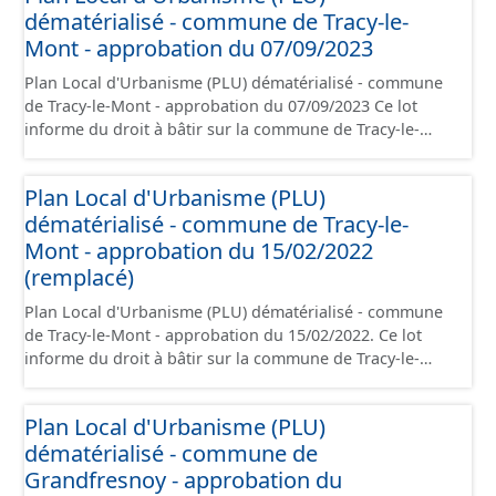
dématérialisé - commune de Tracy-le-
PADD, le règlement (à l'exception des plans de zonages),
les annexes, les orientations d'aménagement et les
Mont - approbation du 07/09/2023
données géographiques. Malgré l'attention portée à la
Plan Local d'Urbanisme (PLU) dématérialisé - commune
création de ces données, il est rappelé que seuls les
de Tracy-le-Mont - approbation du 07/09/2023 Ce lot
documents papier font foi et sont opposables d'un point
informe du droit à bâtir sur la commune de Tracy-le-
de vue juridique.
Mont. Ce PLUi/PLU/POS/CC est numérisé conformément
aux prescriptions nationales du CNIG et contient les
Plan Local d'Urbanisme (PLU)
pièces administratives, le rapport de présentation, le
dématérialisé - commune de Tracy-le-
PADD, le règlement (à l'exception des plans de zonages),
les annexes, les orientations d'aménagement et les
Mont - approbation du 15/02/2022
données géographiques. Malgré l'attention portée à la
(remplacé)
création de ces données, il est rappelé que seuls les
Plan Local d'Urbanisme (PLU) dématérialisé - commune
documents papier font foi et sont opposables d'un point
de Tracy-le-Mont - approbation du 15/02/2022. Ce lot
de vue juridique.
informe du droit à bâtir sur la commune de Tracy-le-
Mont. Ce PLUi/PLU/POS/CC est numérisé conformément
aux prescriptions nationales du CNIG et contient les
Plan Local d'Urbanisme (PLU)
pièces administratives, le rapport de présentation, le
dématérialisé - commune de
PADD, le règlement (à l'exception des plans de zonages),
les annexes, les orientations d'aménagement et les
Grandfresnoy - approbation du