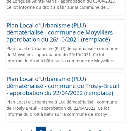
de Longueil-Sainte-Marie - approbation du 03/04/2023.
juridique.
Ce lot informe du droit à bâtir sur la commune de
Longueil-Sainte-Marie. Ce PLU est numérisé
conformément aux prescriptions nationales du CNIG et
Plan Local d'Urbanisme (PLU)
contient les pièces administratives, le rapport de
dématérialisé - commune de Moyvillers -
présentation, le PADD, le règlement (à l'exception des
plans de zonages), les annexes, les orientations
approbation du 26/10/2021 (remplacé)
d'aménagement et les données géographiques. Malgré
Plan Local d'Urbanisme (PLU) dématérialisé - commune
l'attention portée à la création de ces données, il est
de Moyvillers - approbation du 26/10/2021. Ce lot
rappelé que seuls les documents papier font foi et sont
informe du droit à bâtir sur la commune de Moyvillers.
opposables d'un point de vue juridique.
Ce PLUi/PLU/POS/CC est numérisé conformément aux
prescriptions nationales du CNIG et contient les pièces
Plan Local d'Urbanisme (PLU)
administratives, le rapport de présentation, le PADD, le
dématérialisé - commune de Trosly-Breuil
règlement (à l'exception des plans de zonages), les
annexes, les orientations d'aménagement et les données
- approbation du 22/04/2022 (remplacé)
géographiques. Malgré l'attention portée à la création
Plan Local d'Urbanisme (PLU) dématérialisé - commune
de ces données, il est rappelé que seuls les documents
de Trosly-Breuil - approbation du 22/04/2022. Ce lot
papier font foi et sont opposables d'un point de vue
informe du droit à bâtir sur la commune de Trosly-
juridique.
Breuil. Ce PLUi/PLU/POS/CC est numérisé conformément
aux prescriptions nationales du CNIG et contient les