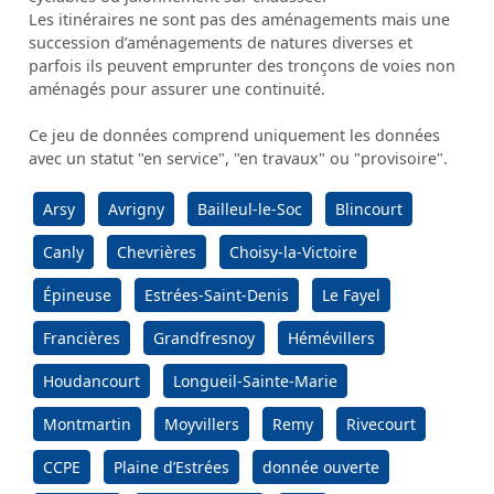
Les itinéraires ne sont pas des aménagements mais une
succession d’aménagements de natures diverses et
parfois ils peuvent emprunter des tronçons de voies non
aménagés pour assurer une continuité.
Ce jeu de données comprend uniquement les données
avec un statut "en service", "en travaux" ou "provisoire".
Arsy
Avrigny
Bailleul-le-Soc
Blincourt
Canly
Chevrières
Choisy-la-Victoire
Épineuse
Estrées-Saint-Denis
Le Fayel
Francières
Grandfresnoy
Hémévillers
Houdancourt
Longueil-Sainte-Marie
Montmartin
Moyvillers
Remy
Rivecourt
CCPE
Plaine d’Estrées
donnée ouverte