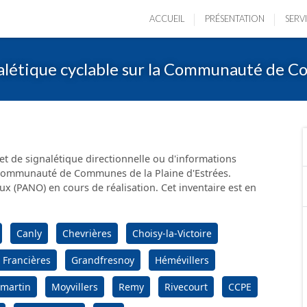
ACCUEIL
PRÉSENTATION
SERV
nalétique cyclable sur la Communauté de C
et de signalétique directionnelle ou d'informations
a Communauté de Communes de la Plaine d'Estrées.
ux (PANO) en cours de réalisation. Cet inventaire est en
Canly
Chevrières
Choisy-la-Victoire
Francières
Grandfresnoy
Hémévillers
martin
Moyvillers
Remy
Rivecourt
CCPE