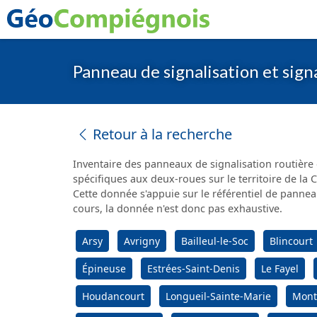
Panneau de signalisation et sig
Retour à la recherche
Inventaire des panneaux de signalisation routière 
spécifiques aux deux-roues sur le territoire de l
Cette donnée s'appuie sur le référentiel de pannea
cours, la donnée n'est donc pas exhaustive.
Arsy
Avrigny
Bailleul-le-Soc
Blincourt
Épineuse
Estrées-Saint-Denis
Le Fayel
Houdancourt
Longueil-Sainte-Marie
Mont