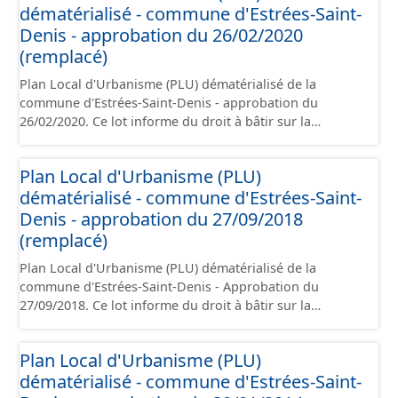
dématérialisé - commune d'Estrées-Saint-
règlement, les annexes, les orientations d'aménagement
et les données géographiques. Malgré l'attention portée
Denis - approbation du 26/02/2020
à la création de ces données, il est rappelé que seuls les
(remplacé)
documents papier font foi et sont opposables d'un point
Plan Local d'Urbanisme (PLU) dématérialisé de la
de vue juridique.
commune d'Estrées-Saint-Denis - approbation du
26/02/2020. Ce lot informe du droit à bâtir sur la
commune d'Estrées-Saint-Denis. Ce PLUi/PLU/POS/CC
est numérisé conformément aux prescriptions
Plan Local d'Urbanisme (PLU)
nationales du CNIG et contient les pièces
dématérialisé - commune d'Estrées-Saint-
administratives, le rapport de présentation, le PADD, le
règlement, les annexes, les orientations d'aménagement
Denis - approbation du 27/09/2018
et les données géographiques. Malgré l'attention portée
(remplacé)
à la création de ces données, il est rappelé que seuls les
Plan Local d'Urbanisme (PLU) dématérialisé de la
documents papier font foi et sont opposables d'un point
commune d'Estrées-Saint-Denis - Approbation du
de vue juridique.
27/09/2018. Ce lot informe du droit à bâtir sur la
commune de d'Estrées-Saint-Denis. Ce PLUi/PLU/POS/CC
est numérisé conformément aux prescriptions
Plan Local d'Urbanisme (PLU)
nationales du CNIG et contient les pièces
dématérialisé - commune d'Estrées-Saint-
administratives, le rapport de présentation, le PADD, le