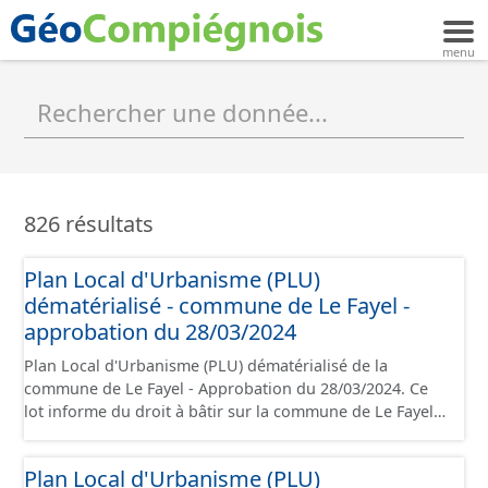
826 résultats
Plan Local d'Urbanisme (PLU)
dématérialisé - commune de Le Fayel -
approbation du 28/03/2024
Plan Local d'Urbanisme (PLU) dématérialisé de la
commune de Le Fayel - Approbation du 28/03/2024. Ce
lot informe du droit à bâtir sur la commune de Le Fayel.
Ce PLUi/PLU/POS/CC est numérisé conformément aux
prescriptions nationales du CNIG et contient les pièces
Plan Local d'Urbanisme (PLU)
administratives, le rapport de présentation, le PADD, le