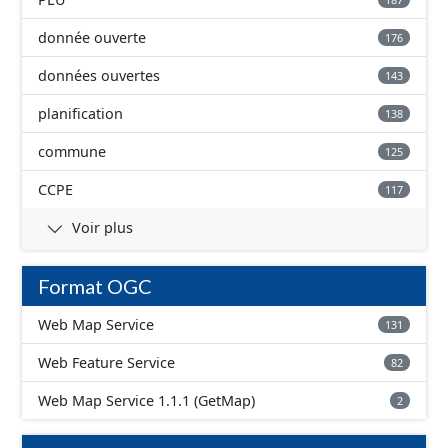
donnée ouverte
176
données ouvertes
143
planification
138
commune
125
CCPE
117
Voir plus
Format OGC
Web Map Service
131
Web Feature Service
82
Web Map Service 1.1.1 (GetMap)
2