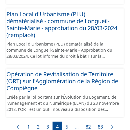
commune de Longueil-Sainte-Marie. Ce
PLUi/PLU/POS/CC est numérisé conformément aux
Plan Local d'Urbanisme (PLU)
prescriptions nationales du CNIG et contient les pièces
dématérialisé - commune de Longueil-
administratives, le rapport de présentation, le PADD, le
règlement, les annexes, les orientations d'aménagement
Sainte-Marie - approbation du 28/03/2024
et les données géographiques. Malgré l'attention portée
(remplacé)
à la création de ces données, il est rappelé que seuls les
Plan Local d'Urbanisme (PLU) dématérialisé de la
documents papier font foi et sont opposables d'un point
commune de Longueil-Sainte-Marie - Approbation du
de vue juridique.
28/03/2024. Ce lot informe du droit à bâtir sur la
commune de Longueil-Sainte-Marie. Ce
PLUi/PLU/POS/CC est numérisé conformément aux
Opération de Revitalisation de Territoire
prescriptions nationales du CNIG et contient les pièces
(ORT) sur l'Agglomération de la Région de
administratives, le rapport de présentation, le PADD, le
règlement, les annexes, les orientations d'aménagement
Compiègne
et les données géographiques. Malgré l'attention portée
Créée par la loi portant sur l'Évolution du Logement, de
à la création de ces données, il est rappelé que seuls les
l’Aménagement et du Numérique (ELAN) du 23 novembre
documents papier font foi et sont opposables d'un point
2018, l’ORT est un outil nouveau à disposition des
de vue juridique.
collectivités locales pour porter et mettre en œuvre un
projet de territoire dans les domaines urbain,
1
2
3
4
5
...
82
83
économique et social, pour lutter prioritairement contre