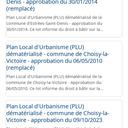
règlement, les annexes, les orientations d'aménagement
Denis - approbation du 30/01/2014
et les données géographiques. Malgré l'attention portée
(remplacé)
à la création de ces données, il est rappelé que seuls les
Plan Local d'Urbanisme (PLU) dématérialisé de la
documents papier font foi et sont opposables d'un point
commune d'Estrées-Saint-Denis - approbation du
de vue juridique.
30/01/2014. Ce lot informe du droit à bâtir sur la
commune d'Estrées-Saint-Denis. Ce PLU est numérisé
conformément aux prescriptions nationales du CNIG et
Plan Local d'Urbanisme (PLU)
contient les pièces administratives, le rapport de
dématérialisé - commune de Choisy-la-
présentation, le PADD, le règlement (à l'exception des
plans de zonages), les annexes, les orientations
Victoire - approbation du 06/05/2010
d'aménagement et les données géographiques. Malgré
(remplacé)
l'attention portée à la création de ces données, il est
Plan Local d'Urbanisme (PLU) dématérialisé de la
rappelé que seuls les documents papier font foi et sont
commune de Choisy-la-Victoire - Approbation du
opposables d'un point de vue juridique.
06/05/2010. Ce lot informe du droit à bâtir sur la
commune de Choisy-la-Victoire. Ce PLUi/PLU/POS/CC est
numérisé conformément aux prescriptions nationales
Plan Local d'Urbanisme (PLU)
du CNIG et contient les pièces administratives, le rapport
dématérialisé - commune de Choisy-la-
de présentation, le PADD, le règlement (à l'exception des
plans de zonages), les annexes, les orientations
Victoire - approbation du 09/10/2023
d'aménagement et les données géographiques. Malgré