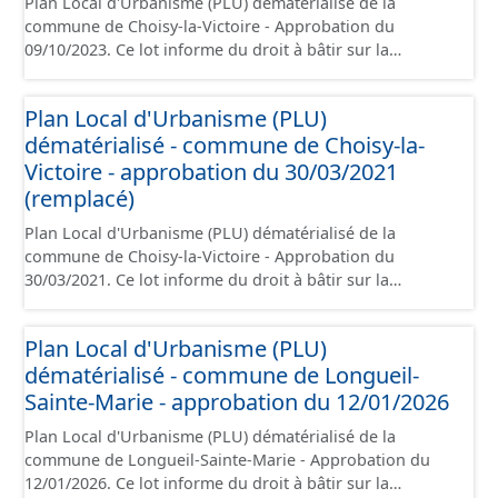
Plan Local d'Urbanisme (PLU) dématérialisé de la
l'attention portée à la création de ces données, il est
commune de Choisy-la-Victoire - Approbation du
rappelé que seuls les documents papier font foi et sont
09/10/2023. Ce lot informe du droit à bâtir sur la
opposables d'un point de vue juridique.
commune de Choisy-la-Victoire. Ce PLUi/PLU/POS/CC est
numérisé conformément aux prescriptions nationales
Plan Local d'Urbanisme (PLU)
du CNIG et contient les pièces administratives, le rapport
dématérialisé - commune de Choisy-la-
de présentation, le PADD, le règlement, les annexes, les
orientations d'aménagement et les données
Victoire - approbation du 30/03/2021
géographiques. Malgré l'attention portée à la création
(remplacé)
de ces données, il est rappelé que seuls les documents
Plan Local d'Urbanisme (PLU) dématérialisé de la
papier font foi et sont opposables d'un point de vue
commune de Choisy-la-Victoire - Approbation du
juridique.
30/03/2021. Ce lot informe du droit à bâtir sur la
commune de Choisy-la-Victoire. Ce PLUi/PLU/POS/CC est
numérisé conformément aux prescriptions nationales
Plan Local d'Urbanisme (PLU)
du CNIG et contient les pièces administratives, le rapport
dématérialisé - commune de Longueil-
de présentation, le PADD, le règlement, les annexes, les
orientations d'aménagement et les données
Sainte-Marie - approbation du 12/01/2026
géographiques. Malgré l'attention portée à la création
Plan Local d'Urbanisme (PLU) dématérialisé de la
de ces données, il est rappelé que seuls les documents
commune de Longueil-Sainte-Marie - Approbation du
papier font foi et sont opposables d'un point de vue
12/01/2026. Ce lot informe du droit à bâtir sur la
juridique.