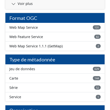
téléchargement comprennent l'ensemble des données
Voir plus
des différents réseaux (urbains, péri-urbain, à la
demande ou scolaire).
Format OGC
Web Map Service
131
Web Feature Service
82
Web Map Service 1.1.1 (GetMap)
2
Type de métadonnée
Jeu de données
629
Carte
144
Série
52
Service
1