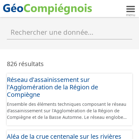
826 résultats
Réseau d'assainissement sur
l'Agglomération de la Région de
Compiègne
Ensemble des éléments techniques composant le réseau
d'assainissement sur l'Agglomération de la Région de
Compiègne et de la Basse Automne. Le réseau englobe à
la fois le réseau séparatif (eau usée, eau pluviale) et le
réseau unitaire. Il comprend les canalisations,
Aléa de la crue centenale sur les rivières
branchements et ouvrages fonctionnels (regard, station,