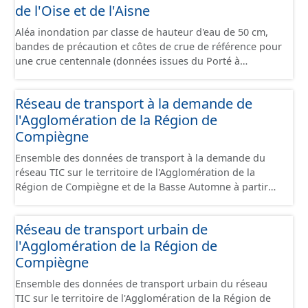
de l'Oise et de l'Aisne
poste de refoulement, vanne, décharge, dessableur,
clapet ...).
Aléa inondation par classe de hauteur d'eau de 50 cm,
bandes de précaution et côtes de crue de référence pour
une crue centennale (données issues du Porté à
Connaissance 2025) découpés sur le territoire des
communes du Grand Compiégnois.
Réseau de transport à la demande de
l'Agglomération de la Région de
Compiègne
Ensemble des données de transport à la demande du
réseau TIC sur le territoire de l'Agglomération de la
Région de Compiègne et de la Basse Automne à partir
du 27 avril 2026. Cette collection de données comprend :
- le tracé des lignes. Le tracé correspond à un tracé
Réseau de transport urbain de
théorique de lignes. Le transport à la demande étant
l'Agglomération de la Région de
spécifique, le parcours peut-être modifié selon les
demandes de dessertes aux différents arrêts. - le lieux
Compiègne
d'arrêt logique. Il correspond à une spécialisation de la
Ensemble des données de transport urbain du réseau
notion normalisée IFOPT de LIEU D'ARRÊT (STOP PLACE
TIC sur le territoire de l'Agglomération de la Région de
en anglais): lieu comprenant un ou plusieurs