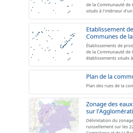
de la Communauté de Communes de
situés à l'intérieur d'
GeoPackage et GeoJson
standard CNIG Sites Éc
Etablissement d
terrains à vocation écon
Communes de la 
du CNIG se limitant aux
Établissements de produ
de la Communauté de Commu
établissements situés à
format GeoPackage et 
du standard CNIG Sites
Plan de la comm
terrains à vocation écon
du CNIG se limitant aux
Plan des rues de la c
Zonage des eaux 
sur l'Agglomérat
Délimitation du zonage
ruissellement sur les 
Compiègne et de la Bas