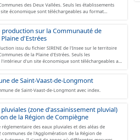
s Deux Vallées. Seuls les établissements
un site économique sont téléchargeables au format
 et structurés conformément aux prescriptions du
onomiques. Ce lot ne contient pas la référence aux
e production sur la Communauté de
omique à ce jour. Il est filtré au-delà des prescriptions
Plaine d'Estrées
 SCI.
ction issu du fichier SIRENE de l'Insee sur le territoire
nes de la Plaine d'Estrées. Seuls les
 l'intérieur d'un site économique sont téléchargeables au
GeoJson et structurés conformément aux prescriptions
 Économiques. Ce lot ne contient pas la référence aux
une de Saint-Vaast-de-Longmont
omique à ce jour. Il est filtré au-delà des prescriptions
 SCI.
ommune de Saint-Vaast-de-Longmont avec index.
pluviales (zone d'assainissement pluvial)
ion de la Région de Compiègne
 réglementaire des eaux pluviales et des aléas de
22 communes de l'Agglomération de la Région de
e Automne. Il sʼagit de zones où différentes mesures