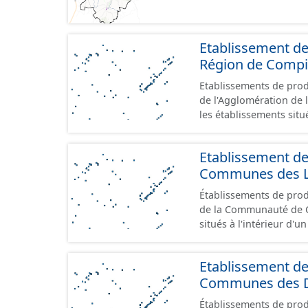
Etablissement de
Région de Comp
Etablissements de produ
de l'Agglomération de l
les établissements situ
au format GeoPackage 
prescriptions du stand
Etablissement d
référence aux terrains 
Communes des Lis
prescriptions du CNIG s
Établissements de produ
de la Communauté de Communes de
situés à l'intérieur d'
GeoPackage et GeoJson
standard CNIG Sites Éc
Etablissement d
terrains à vocation écon
Communes des D
du CNIG se limitant aux
Établissements de produ