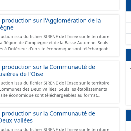
 production sur l'Agglomération de la
iègne
ction issu du fichier SIRENE de l'Insee sur le territoire
a Région de Compiègne et de la Basse Automne. Seuls
és à l'intérieur d'un site économique sont téléchargeables
et GeoJson et structurés conformément aux
ard CNIG Sites Economiques. Ce lot ne contient pas la
e production sur la Communauté de
à vocation économique à ce jour. Il est filtré au-delà des
ières de l'Oise
e limitant aux SCI.
ction issu du fichier SIRENE de l'Insee sur le territoire
s Deux Vallées. Seuls les établissements
un site économique sont téléchargeables au format
 et structurés conformément aux prescriptions du
onomiques. Ce lot ne contient pas la référence aux
e production sur la Communauté de
omique à ce jour. Il est filtré au-delà des prescriptions
eux Vallées
 SCI.
ction issu du fichier SIRENE de l'Insee sur le territoire