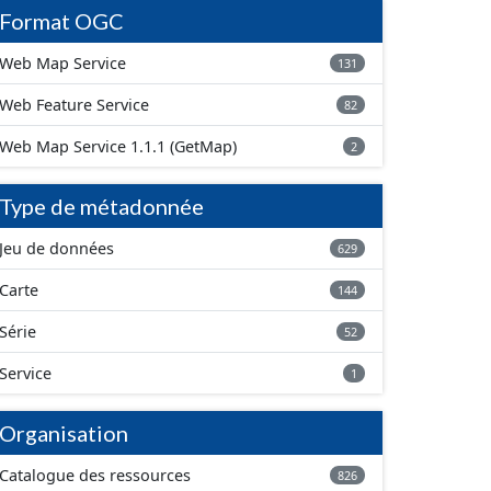
Format OGC
Web Map Service
131
Web Feature Service
82
Web Map Service 1.1.1 (GetMap)
2
Type de métadonnée
Jeu de données
629
Carte
144
Série
52
Service
1
Organisation
Catalogue des ressources
826