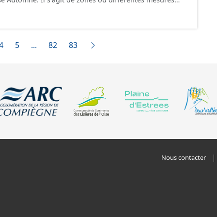
r gérer le rejet des eaux pluviales.
4
5
...
82
83
Nous contacter