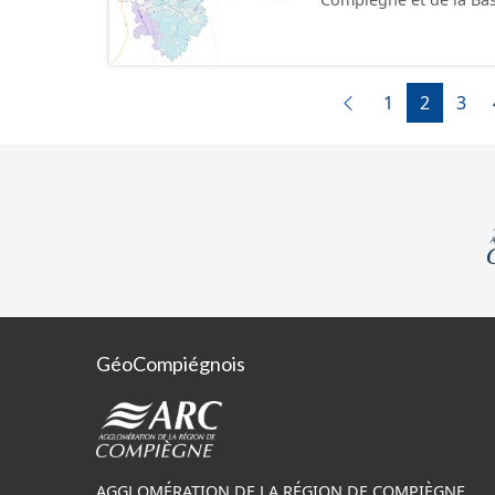
doivent être prises pou
1
2
3
GéoCompiégnois
AGGLOMÉRATION DE LA RÉGION DE COMPIÈGNE