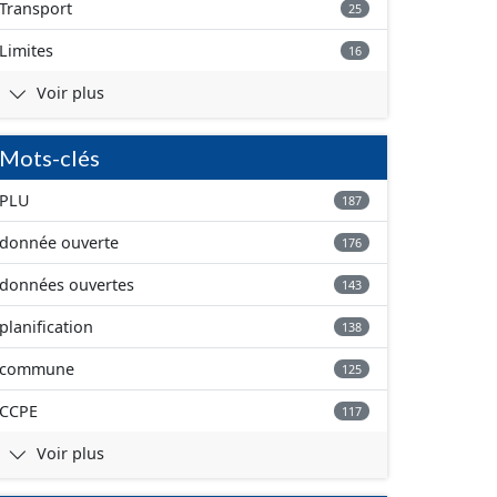
Transport
25
Limites
16
Voir plus
Mots-clés
PLU
187
donnée ouverte
176
données ouvertes
143
planification
138
commune
125
CCPE
117
Voir plus