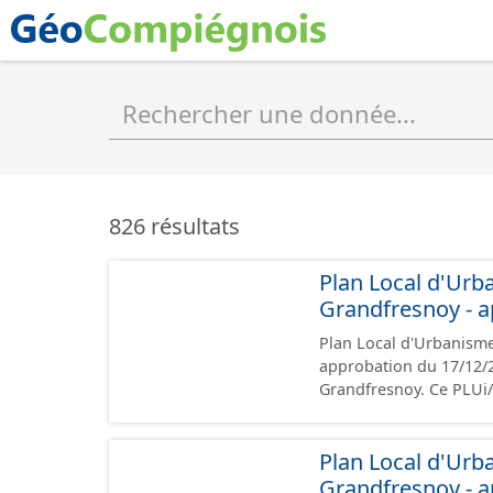
826 résultats
Plan Local d'Urb
Grandfresnoy - a
Plan Local d'Urbanism
approbation du 17/12/2024 Ce lot informe du droit à bâtir sur 
Grandfresnoy. Ce PLU
prescriptions nationale
rapport de présentation
Plan Local d'Urb
zonages), les annexes,
géographiques. Malgré l'attention portée à la création de ces données, il est
Grandfresnoy - a