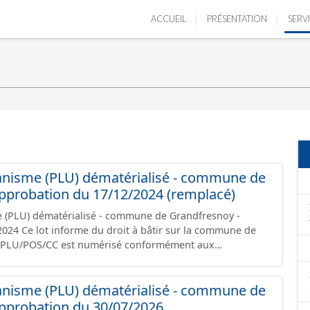
ACCUEIL
PRÉSENTATION
SERV
anisme (PLU) dématérialisé - commune de
pprobation du 17/12/2024 (remplacé)
e (PLU) dématérialisé - commune de Grandfresnoy -
la commune de
i/PLU/POS/CC est numérisé conformément aux
s du CNIG et contient les pièces administratives, le
, le PADD, le règlement (à l'exception des plans de
anisme (PLU) dématérialisé - commune de
 les orientations d'aménagement et les données
pprobation du 30/07/2026