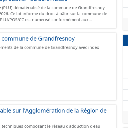
documents papier font foi et sont opposables d'un point
e (PLU) dématérialisé de la commune de Grandfresnoy -
r la commune de
s du CNIG et contient les pièces administratives, le
, le PADD, le règlement, les annexes, les orientations
 la commune de Grandfresnoy
phiques. Malgré l'attention portée à la
, il est rappelé que seuls les documents papier font foi
pements de la commune de Grandfresnoy avec index
n point de vue juridique.
able sur l'Agglomération de la Région de
 techniques composant le réseau d'adduction d'eau