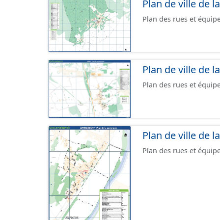
Plan de ville de
les orientations d'aména
l'attention portée à la 
Plan des rues et équi
documents papier font 
Plan de ville de
Plan des rues et équi
Plan de ville de
Plan des rues et équi