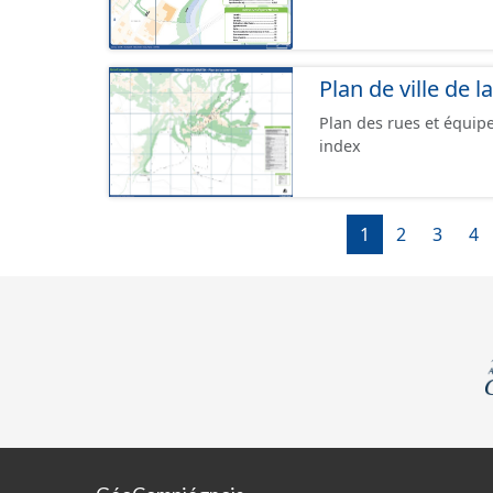
Plan de ville de
Plan des rues et équip
index
1
2
3
4