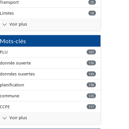
Transport
25
Limites
16
Voir plus
Mots-clés
PLU
187
donnée ouverte
176
données ouvertes
143
planification
138
commune
125
CCPE
117
Voir plus