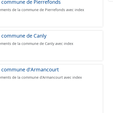
 la commune de Pierrefonds
gement et les données géographiques. Malgré
création de ces données, il est rappelé que seuls les
pements de la commune de Pierrefonds avec index
foi et sont opposables d'un point de vue juridique.
 la commune de Canly
pements de la commune de Canly avec index
 la commune d'Armancourt
pements de la commune d'Armancourt avec index