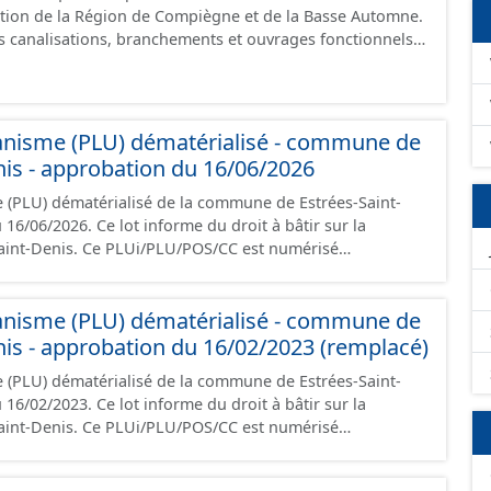
tion de la Région de Compiègne et de la Basse Automne.
 canalisations, branchements et ouvrages fonctionnels
voir, regard, opercule, plaque pleine, té, réduction,
anisme (PLU) dématérialisé - commune de
nis - approbation du 16/06/2026
 (PLU) dématérialisé de la commune de Estrées-Saint-
rme du droit à bâtir sur la
U/POS/CC est numérisé
riptions nationales du CNIG et contient les pièces
port de présentation, le PADD, le règlement, les annexes,
anisme (PLU) dématérialisé - commune de
gement et les données géographiques. Malgré
création de ces données, il est rappelé que seuls les
nis - approbation du 16/02/2023 (remplacé)
foi et sont opposables d'un point de vue juridique.
 (PLU) dématérialisé de la commune de Estrées-Saint-
rme du droit à bâtir sur la
U/POS/CC est numérisé
riptions nationales du CNIG et contient les pièces
port de présentation, le PADD, le règlement, les annexes,