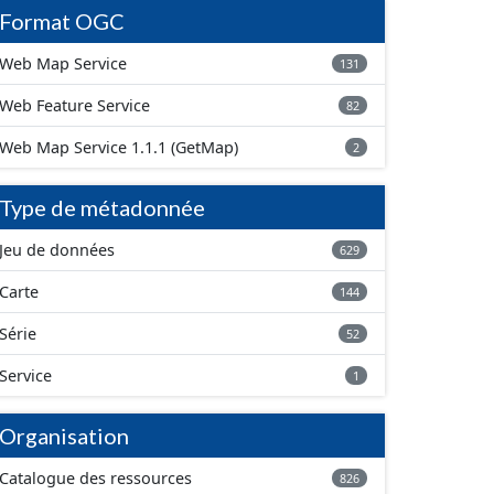
Format OGC
Web Map Service
131
Web Feature Service
82
Web Map Service 1.1.1 (GetMap)
2
Type de métadonnée
Jeu de données
629
Carte
144
Série
52
Service
1
Organisation
Catalogue des ressources
826