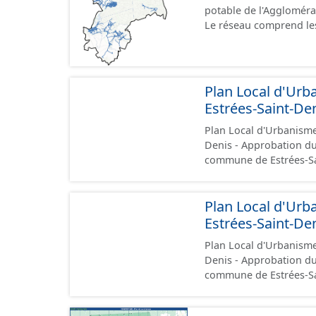
potable de l'Aggloméra
Le réseau comprend les
du réseau (vanne, réser
ventouse ...).
Plan Local d'Urb
Estrées-Saint-De
Plan Local d'Urbanisme
Denis - Approbation du 16/06/2026. Ce lot info
commune de Estrées-Saint-Denis. Ce PLUi/PL
conformément aux presc
administratives, le rap
Plan Local d'Urb
les orientations d'aména
l'attention portée à la 
Estrées-Saint-De
documents papier font 
Plan Local d'Urbanisme
Denis - Approbation du 16/02/2023. Ce lot info
commune de Estrées-Saint-Denis. Ce PLUi/PL
conformément aux presc
administratives, le rap