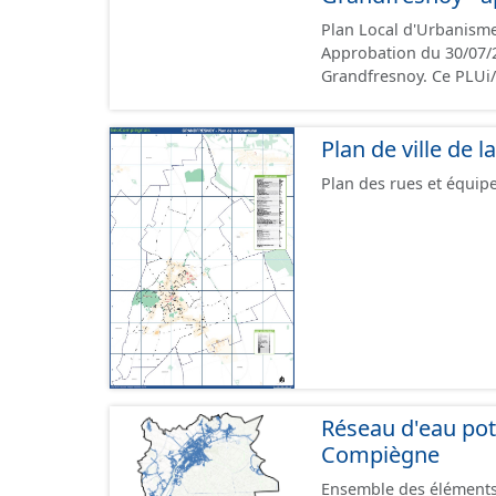
rappelé que seuls les 
Plan Local d'Urbanism
de vue juridique.
Approbation du 30/07/2026. Ce lot informe du droit à bâtir su
Grandfresnoy. Ce PLUi/PLU/POS/CC est numérisé conformément aux
prescriptions nationale
rapport de présentation
Plan de ville de
d'aménagement et les données géogra
création de ces données
Plan des rues et équi
et sont opposables d'u
Réseau d'eau pot
Compiègne
Ensemble des éléments