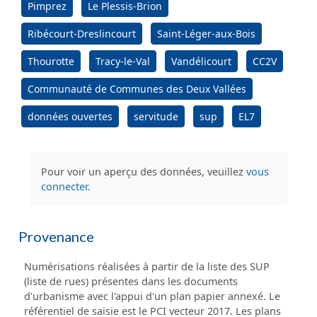
Pimprez
Le Plessis-Brion
Ribécourt-Dreslincourt
Saint-Léger-aux-Bois
Thourotte
Tracy-le-Val
Vandélicourt
CC2V
Communauté de Communes des Deux Vallées
données ouvertes
servitude
sup
EL7
Pour voir un aperçu des données, veuillez
vous
connecter
.
Provenance
Numérisations réalisées à partir de la liste des SUP
(liste de rues) présentes dans les documents
d'urbanisme avec l'appui d'un plan papier annexé. Le
référentiel de saisie est le PCI vecteur 2017. Les plans