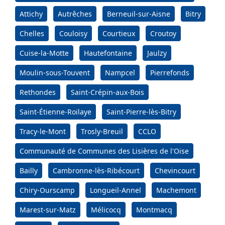
Attichy
Autrêches
Berneuil-sur-Aisne
Bitry
Chelles
Couloisy
Courtieux
Croutoy
Cuise-la-Motte
Hautefontaine
Jaulzy
Moulin-sous-Touvent
Nampcel
Pierrefonds
Rethondes
Saint-Crépin-aux-Bois
Saint-Étienne-Roilaye
Saint-Pierre-lès-Bitry
Tracy-le-Mont
Trosly-Breuil
CCLO
Communauté de Communes des Lisières de l'Oise
Bailly
Cambronne-lès-Ribécourt
Chevincourt
Chiry-Ourscamp
Longueil-Annel
Machemont
Marest-sur-Matz
Mélicocq
Montmacq