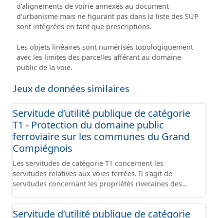
d'alignements de voirie annexés au document
d'urbanisme mais ne figurant pas dans la liste des SUP
sont intégrées en tant que prescriptions.
Les objets linéaires sont numérisés topologiquement
avec les limites des parcelles afférant au domaine
public de la voie.
Jeux de données similaires
Servitude d’utilité publique de catégorie
T1 - Protection du domaine public
ferroviaire sur les communes du Grand
Compiégnois
Les servitudes de catégorie T1 concernent les
servitudes relatives aux voies ferrées. Il s'agit de
servitudes concernant les propriétés riveraines des
chemins de fer et instituées dans des zones définies
par la loi du 15 juillet 1845 sur la police des chemins de
Servitude d’utilité publique de catégorie
fer et par l'article 6 du décret du 30 octobre 1935