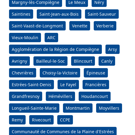
Margny-lès-Compiègne
Le Meux
Néry
Saintines
Saint-Jean-aux-Bois
Saint-Sauveur
Saint-Vaast-de-Longmont
Venette
Verberie
Vieux-Moulin
ARC
Agglomération de la Région de Compiègne
Arsy
Avrigny
Bailleul-le-Soc
Blincourt
Canly
Chevrières
Choisy-la-Victoire
Épineuse
Estrées-Saint-Denis
Le Fayel
Francières
Grandfresnoy
Hémévillers
Houdancourt
Longueil-Sainte-Marie
Montmartin
Moyvillers
Remy
Rivecourt
CCPE
Communauté de Communes de la Plaine d'Estrées