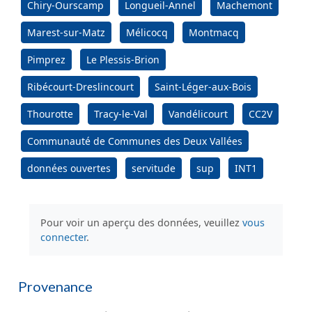
Chiry-Ourscamp
Longueil-Annel
Machemont
Marest-sur-Matz
Mélicocq
Montmacq
Pimprez
Le Plessis-Brion
Ribécourt-Dreslincourt
Saint-Léger-aux-Bois
Thourotte
Tracy-le-Val
Vandélicourt
CC2V
Communauté de Communes des Deux Vallées
données ouvertes
servitude
sup
INT1
Pour voir un aperçu des données, veuillez
vous
connecter
.
Provenance