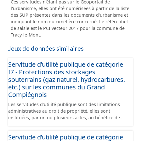
Ces servitudes n'étant pas sur le Géoportail de
l'urbanisme, elles ont été numérisées à partir de la liste
des SUP présentes dans les documents d'urbanisme et
indiquant le nom du cimetière concerné. Le référentiel
de saisie est le PCI vecteur 2017 pour la commune de
Tracy-le-Mont.
Jeux de données similaires
Servitude d’utilité publique de catégorie
I7 - Protections des stockages
souterrains (gaz naturel, hydrocarbures,
etc.) sur les communes du Grand
Compiégnois
Les servitudes d'utilité publique sont des limitations
administratives au droit de propriété, elles sont
instituées, par un ou plusieurs actes, au bénéfice de
personnes publiques, de concessionnaires de services
ou de travaux publics, ou de personnes privées
Servitude d’utilité publique de catégorie
exerçant une activité d'intérêt général. La collecte et la