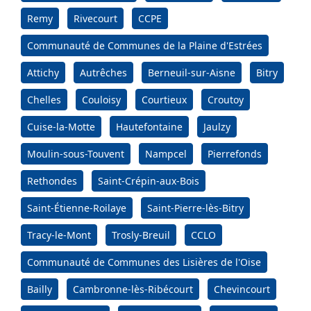
Remy
Rivecourt
CCPE
Communauté de Communes de la Plaine d'Estrées
Attichy
Autrêches
Berneuil-sur-Aisne
Bitry
Chelles
Couloisy
Courtieux
Croutoy
Cuise-la-Motte
Hautefontaine
Jaulzy
Moulin-sous-Touvent
Nampcel
Pierrefonds
Rethondes
Saint-Crépin-aux-Bois
Saint-Étienne-Roilaye
Saint-Pierre-lès-Bitry
Tracy-le-Mont
Trosly-Breuil
CCLO
Communauté de Communes des Lisières de l'Oise
Bailly
Cambronne-lès-Ribécourt
Chevincourt