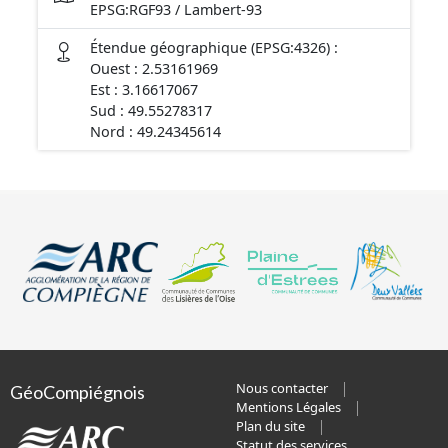
EPSG:RGF93 / Lambert-93
Étendue géographique (EPSG:4326) :
Ouest : 2.53161969
Est : 3.16617067
Sud : 49.55278317
Nord : 49.24345614
Nous contacter
GéoCompiégnois
Mentions Légales
Plan du site
Statut des services