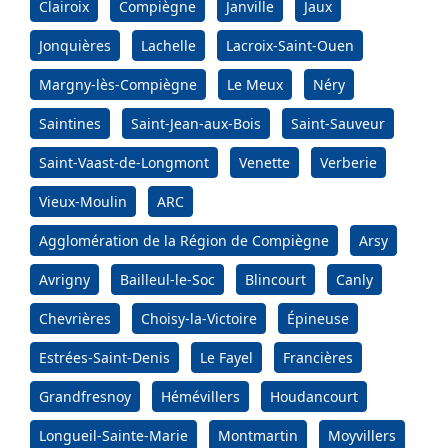
Clairoix
Compiègne
Janville
Jaux
Jonquières
Lachelle
Lacroix-Saint-Ouen
Margny-lès-Compiègne
Le Meux
Néry
Saintines
Saint-Jean-aux-Bois
Saint-Sauveur
Saint-Vaast-de-Longmont
Venette
Verberie
Vieux-Moulin
ARC
Agglomération de la Région de Compiègne
Arsy
Avrigny
Bailleul-le-Soc
Blincourt
Canly
Chevrières
Choisy-la-Victoire
Épineuse
Estrées-Saint-Denis
Le Fayel
Francières
Grandfresnoy
Hémévillers
Houdancourt
Longueil-Sainte-Marie
Montmartin
Moyvillers