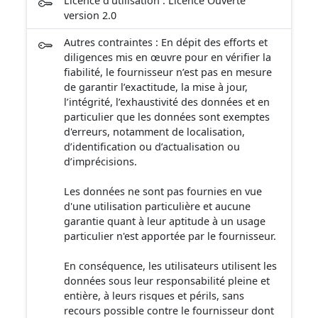
Licence d'utilisation : Licence Ouverte
application de l’article L. 264-1 code minier.
opérations. Les servitudes d'utilité publique sont des
version 2.0
limitations administratives au droit de propriété, elles
sont instituées, par un ou plusieurs actes, au bénéfice
Autres contraintes : En dépit des efforts et
de personnes publiques, de concessionnaires de
diligences mis en œuvre pour en vérifier la
services ou de travaux publics, ou de personnes
fiabilité, le fournisseur n’est pas en mesure
privées exerçant une activité d'intérêt général. La
de garantir l’exactitude, la mise à jour,
collecte et la conservation des servitudes d'utilité
l’intégrité, l’exhaustivité des données et en
publique sont une mission régalienne de l'État qui doit
particulier que les données sont exemptes
les porter à la connaissance des collectivités
d'erreurs, notamment de localisation,
territoriales afin que celles-ci les annexent à leur
d’identification ou d’actualisation ou
document d'urbanisme. Les servitudes d'utilité
d’imprécisions.
publique concernées sont celles définies par les articles
L. 126-1 et R. 126-1 du code de l'urbanisme et leurs
Les données ne sont pas fournies en vue
annexes.
d'une utilisation particulière et aucune
garantie quant à leur aptitude à un usage
particulier n'est apportée par le fournisseur.
En conséquence, les utilisateurs utilisent les
données sous leur responsabilité pleine et
entière, à leurs risques et périls, sans
recours possible contre le fournisseur dont