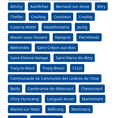
Attichy
Autrêches
Berneuil-sur-Aisne
Bitry
Chelles
Couloisy
Courtieux
Croutoy
Cuise-la-Motte
Hautefontaine
Jaulzy
Moulin-sous-Touvent
Nampcel
Pierrefonds
Rethondes
Saint-Crépin-aux-Bois
Saint-Étienne-Roilaye
Saint-Pierre-lès-Bitry
Tracy-le-Mont
Trosly-Breuil
CCLO
Communauté de Communes des Lisières de l'Oise
Bailly
Cambronne-lès-Ribécourt
Chevincourt
Chiry-Ourscamp
Longueil-Annel
Machemont
Marest-sur-Matz
Mélicocq
Montmacq