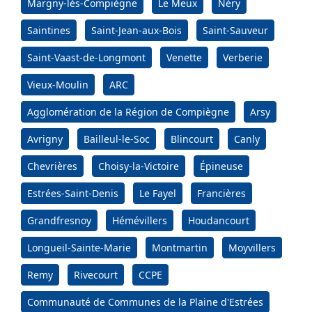
Margny-lès-Compiègne
Le Meux
Néry
Saintines
Saint-Jean-aux-Bois
Saint-Sauveur
Saint-Vaast-de-Longmont
Venette
Verberie
Vieux-Moulin
ARC
Agglomération de la Région de Compiègne
Arsy
Avrigny
Bailleul-le-Soc
Blincourt
Canly
Chevrières
Choisy-la-Victoire
Épineuse
Estrées-Saint-Denis
Le Fayel
Francières
Grandfresnoy
Hémévillers
Houdancourt
Longueil-Sainte-Marie
Montmartin
Moyvillers
Remy
Rivecourt
CCPE
Communauté de Communes de la Plaine d'Estrées