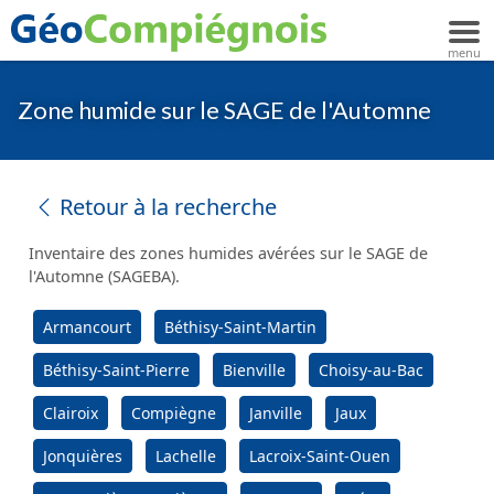
Zone humide sur le SAGE de l'Automne
Retour à la recherche
Inventaire des zones humides avérées sur le SAGE de
l'Automne (SAGEBA).
Armancourt
Béthisy-Saint-Martin
Béthisy-Saint-Pierre
Bienville
Choisy-au-Bac
Clairoix
Compiègne
Janville
Jaux
Jonquières
Lachelle
Lacroix-Saint-Ouen