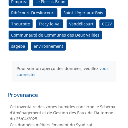
Pimprez
Le Plessis-Brion
Ribécourt-Dreslincourt
Saint-Léger-aux-Bois
Thourotte
Tracy-le-Val
Vandélicourt
CC2V
Communauté de Communes des Deux Vallées
sageba
environnement
Pour voir un aperçu des données, veuillez
vous
connecter
.
Provenance
Cet inventaire des zones humides concerne le Schéma
d'Aménagement et de Gestion des Eaux de l'Automne
du 25/04/2025.
Ces données métiers émanent du Syndicat