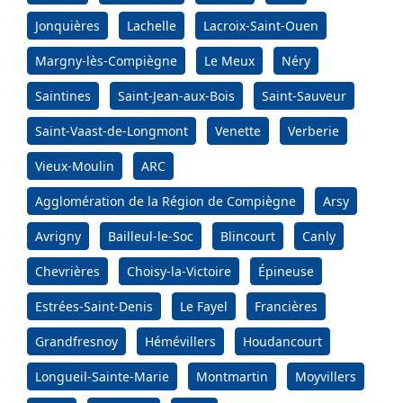
Jonquières
Lachelle
Lacroix-Saint-Ouen
Margny-lès-Compiègne
Le Meux
Néry
Saintines
Saint-Jean-aux-Bois
Saint-Sauveur
Saint-Vaast-de-Longmont
Venette
Verberie
Vieux-Moulin
ARC
Agglomération de la Région de Compiègne
Arsy
Avrigny
Bailleul-le-Soc
Blincourt
Canly
Chevrières
Choisy-la-Victoire
Épineuse
Estrées-Saint-Denis
Le Fayel
Francières
Grandfresnoy
Hémévillers
Houdancourt
Longueil-Sainte-Marie
Montmartin
Moyvillers