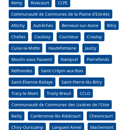
Remy
Rivecourt
CCPE
Communauté de Communes de la Plaine d'Estrées
Attichy
Autrêches
Berneuil-sur-Aisne
Bitry
Chelles
Couloisy
Courtieux
Croutoy
Cuise-la-Motte
Hautefontaine
Jaulzy
Moulin-sous-Touvent
Nampcel
Pierrefonds
Rethondes
Saint-Crépin-aux-Bois
Saint-Étienne-Roilaye
Saint-Pierre-lès-Bitry
Tracy-le-Mont
Trosly-Breuil
CCLO
Communauté de Communes des Lisières de l'Oise
Bailly
Cambronne-lès-Ribécourt
Chevincourt
Chiry-Ourscamp
Longueil-Annel
Machemont