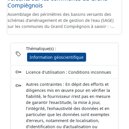
Compiègnois
Assemblage des périmètres des bassins versants des
schémas d'aménagement et de gestion de l'eau (SAGE)
sur les communes du Grand Compiègnois à savoir : -
SAGE Oise-Moyenne - SAGE Oise-Aronde - SAGE
Automne - SAGE de la Nonette - SAGE de la Brêche Outil
de planification qui fixe les objectifs et les règles de
Thématique(s) :
gestion locale de l’eau pour un périmètre
hydrographique cohérent. Le SAGE est élaboré et mis
Information géoscientifique
en œuvre par les acteurs locaux (élus, usagers,
associations, représentants de l’État…) réunis au sein
Licence d'utilisation : Conditions inconnues
de la commission locale de l’eau (CLE). Il établit un
projet pour une gestion concertée et collective de l’eau.
Autres contraintes : En dépit des efforts et
Il a une valeur réglementaire, cette procédure est
diligences mis en œuvre pour en vérifier la
encadrée par l’État puisque ce sont les arrêtés
fiabilité, le fournisseur n’est pas en mesure
préfectoraux qui délimitent le périmètre, constituent la
de garantir l’exactitude, la mise à jour,
composition de la CLE et approuvent le SAGE.
l’intégrité, l’exhaustivité des données et en
particulier que les données sont exemptes
d'erreurs, notamment de localisation,
d’identification ou d’actualisation ou