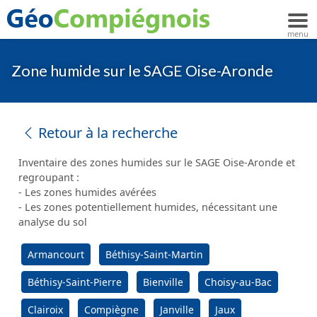
Zone humide sur le SAGE Oise-Aronde
Retour à la recherche
Inventaire des zones humides sur le SAGE Oise-Aronde et
regroupant :
- Les zones humides avérées
- Les zones potentiellement humides, nécessitant une
analyse du sol
Armancourt
Béthisy-Saint-Martin
Béthisy-Saint-Pierre
Bienville
Choisy-au-Bac
Clairoix
Compiègne
Janville
Jaux