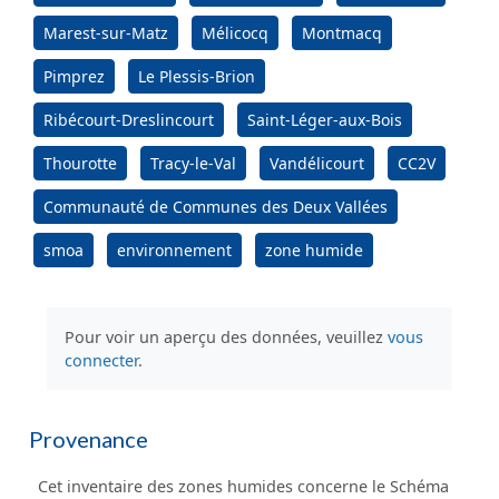
Marest-sur-Matz
Mélicocq
Montmacq
Pimprez
Le Plessis-Brion
Ribécourt-Dreslincourt
Saint-Léger-aux-Bois
Thourotte
Tracy-le-Val
Vandélicourt
CC2V
Communauté de Communes des Deux Vallées
smoa
environnement
zone humide
Pour voir un aperçu des données, veuillez
vous
connecter
.
Provenance
Cet inventaire des zones humides concerne le Schéma