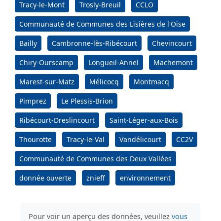
Tracy-le-Mont
Trosly-Breuil
CCLO
Communauté de Communes des Lisières de l'Oise
Bailly
Cambronne-lès-Ribécourt
Chevincourt
Chiry-Ourscamp
Longueil-Annel
Machemont
Marest-sur-Matz
Mélicocq
Montmacq
Pimprez
Le Plessis-Brion
Ribécourt-Dreslincourt
Saint-Léger-aux-Bois
Thourotte
Tracy-le-Val
Vandélicourt
CC2V
Communauté de Communes des Deux Vallées
donnée ouverte
znieff
environnement
Pour voir un aperçu des données, veuillez
vous