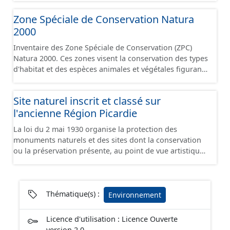
floristique. Les zones de type 1 concernent des zones,
Zone Spéciale de Conservation Natura
souvent de petite taille, de grand intérêt biologique ou
2000
écologique, abritant des espèces animales ou végétales
patrimoniales clairement identifiées.
Inventaire des Zone Spéciale de Conservation (ZPC)
Natura 2000. Ces zones visent la conservation des types
d'habitat et des espèces animales et végétales figurant
aux annexes I et II de la Directive européenne
"Habitats". Elles font partie du réseau Natura 2000 et
Site naturel inscrit et classé sur
peuvent être désignées sous l'appellation Site d'Intérêt
l'ancienne Région Picardie
Communautaire. Le réseau Natura 2000 comprend 2
types de zones réglementaires : - les Zones de
La loi du 2 mai 1930 organise la protection des
Protection Spéciale - les Zones Spéciales de
monuments naturels et des sites dont la conservation
Conservation
ou la préservation présente, au point de vue artistique,
historique, scientifique, légendaire ou pittoresque, un
intérêt général. Elle comprend 2 niveaux de servitudes :
- Les sites classés dont la valeur patrimoniale justifie
une politique rigoureuse de préservation. Toute
Thématique(s) :
Environnement
modification de leur aspect nécessite une autorisation
préalable du Ministre de l’Écologie, ou du Préfet de
Licence d'utilisation : Licence Ouverte
Département après avis de la DREAL, de l’Architecte des
version 2.0