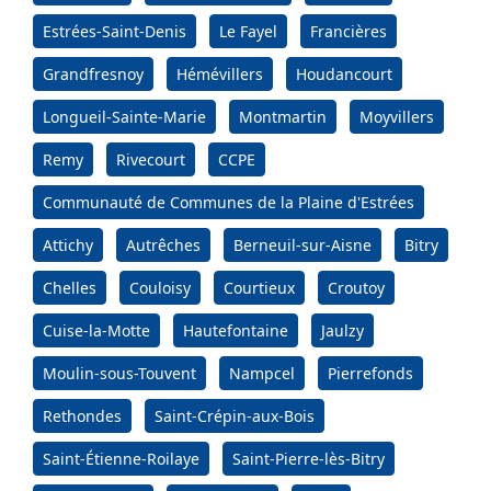
Estrées-Saint-Denis
Le Fayel
Francières
Grandfresnoy
Hémévillers
Houdancourt
Longueil-Sainte-Marie
Montmartin
Moyvillers
Remy
Rivecourt
CCPE
Communauté de Communes de la Plaine d'Estrées
Attichy
Autrêches
Berneuil-sur-Aisne
Bitry
Chelles
Couloisy
Courtieux
Croutoy
Cuise-la-Motte
Hautefontaine
Jaulzy
Moulin-sous-Touvent
Nampcel
Pierrefonds
Rethondes
Saint-Crépin-aux-Bois
Saint-Étienne-Roilaye
Saint-Pierre-lès-Bitry