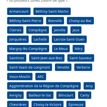
1 ou plusieurs zones ZNIEFF de type 1.
Armancourt
Béthisy-Saint-Martin
Béthisy-Saint-Pierre
Bienville
Choisy-au-Bac
Clairoix
Compiègne
Janville
Jaux
Jonquières
Lachelle
Lacroix-Saint-Ouen
Margny-lès-Compiègne
Le Meux
Néry
Saintines
Saint-Jean-aux-Bois
Saint-Sauveur
Saint-Vaast-de-Longmont
Venette
Verberie
Vieux-Moulin
ARC
Agglomération de la Région de Compiègne
Arsy
Avrigny
Bailleul-le-Soc
Blincourt
Canly
Chevrières
Choisy-la-Victoire
Épineuse