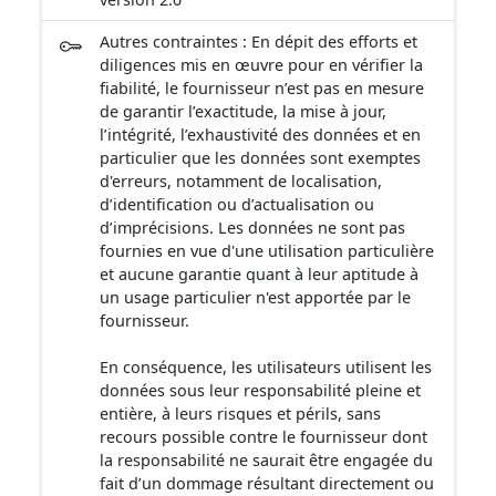
Bâtiments de France et, le plus souvent de la
Commission Départementale de la Nature, des
Autres contraintes : En dépit des efforts et
Paysages et des Sites. - Les sites inscrits dont le
diligences mis en œuvre pour en vérifier la
maintien de la qualité appelle une certaine surveillance.
fiabilité, le fournisseur n’est pas en mesure
Les travaux y sont soumis à l’examen de l’Architecte des
de garantir l’exactitude, la mise à jour,
Bâtiments de France qui dispose d’un avis simple sauf
l’intégrité, l’exhaustivité des données et en
pour les permis de démolir où l’avis est conforme. De la
particulier que les données sont exemptes
compétence du Ministère de l’Écologie, les dossiers de
d'erreurs, notamment de localisation,
proposition de classement ou d’inscription sont
d’identification ou d’actualisation ou
élaborés par la DREAL sous l’égide du Préfet de
d’imprécisions. Les données ne sont pas
Département. Limitée à l’origine à des sites ponctuels
fournies en vue d'une utilisation particulière
tels que cascades et rochers, arbres monumentaux,
et aucune garantie quant à leur aptitude à
chapelles, sources et cavernes, l’application de la loi du
un usage particulier n'est apportée par le
2 mai 1930 s’est étendue à de vastes espaces formant
fournisseur.
un ensemble cohérent sur le plan paysager tels que
villages, forêts, vallées, gorges et massifs montagneux.
En conséquence, les utilisateurs utilisent les
Cette ressource est utilisée également comme servitude
données sous leur responsabilité pleine et
AC2 (sites inscrits et classés).
entière, à leurs risques et périls, sans
recours possible contre le fournisseur dont
la responsabilité ne saurait être engagée du
fait d’un dommage résultant directement ou