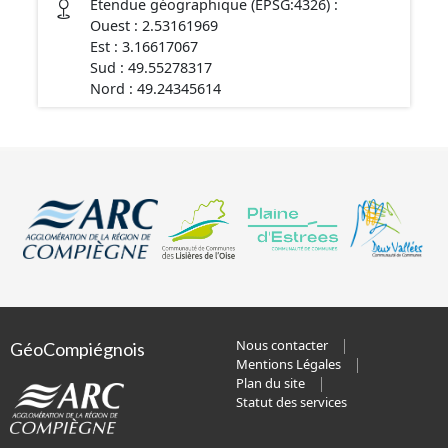
Étendue géographique (EPSG:4326) :
Ouest : 2.53161969
Est : 3.16617067
Sud : 49.55278317
Nord : 49.24345614
Nous contacter
GéoCompiégnois
Mentions Légales
Plan du site
Statut des services