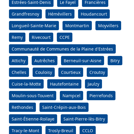
Estrées-Saint-Denis
Le Fayel
Francières
Grandfresnoy
Hémévillers
Houdancourt
Longueil-Sainte-Marie
Montmartin
Moyvillers
Remy
Rivecourt
CCPE
Communauté de Communes de la Plaine d'Estrées
Attichy
Autrêches
Berneuil-sur-Aisne
Bitry
Chelles
Couloisy
Courtieux
Croutoy
Cuise-la-Motte
Hautefontaine
Jaulzy
Moulin-sous-Touvent
Nampcel
Pierrefonds
Rethondes
Saint-Crépin-aux-Bois
Saint-Étienne-Roilaye
Saint-Pierre-lès-Bitry
Tracy-le-Mont
Trosly-Breuil
CCLO