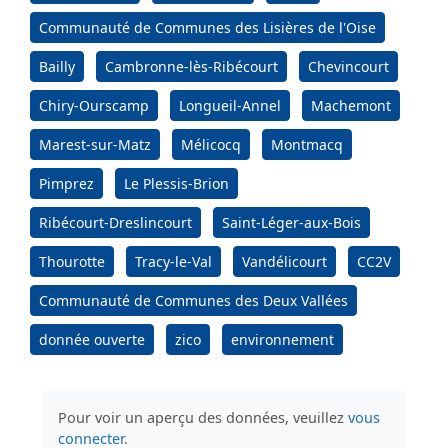
Communauté de Communes des Lisières de l'Oise
Bailly
Cambronne-lès-Ribécourt
Chevincourt
Chiry-Ourscamp
Longueil-Annel
Machemont
Marest-sur-Matz
Mélicocq
Montmacq
Pimprez
Le Plessis-Brion
Ribécourt-Dreslincourt
Saint-Léger-aux-Bois
Thourotte
Tracy-le-Val
Vandélicourt
CC2V
Communauté de Communes des Deux Vallées
donnée ouverte
zico
environnement
Pour voir un aperçu des données, veuillez
vous
connecter
.