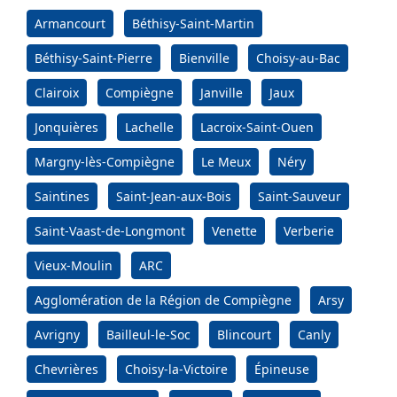
Armancourt
Béthisy-Saint-Martin
Béthisy-Saint-Pierre
Bienville
Choisy-au-Bac
Clairoix
Compiègne
Janville
Jaux
Jonquières
Lachelle
Lacroix-Saint-Ouen
Margny-lès-Compiègne
Le Meux
Néry
Saintines
Saint-Jean-aux-Bois
Saint-Sauveur
Saint-Vaast-de-Longmont
Venette
Verberie
Vieux-Moulin
ARC
Agglomération de la Région de Compiègne
Arsy
Avrigny
Bailleul-le-Soc
Blincourt
Canly
Chevrières
Choisy-la-Victoire
Épineuse