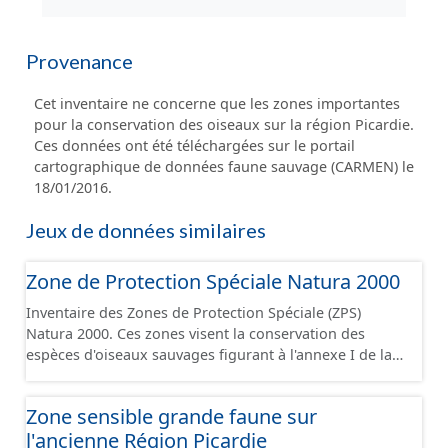
Provenance
Cet inventaire ne concerne que les zones importantes
pour la conservation des oiseaux sur la région Picardie.
Ces données ont été téléchargées sur le portail
cartographique de données faune sauvage (CARMEN) le
18/01/2016.
Jeux de données similaires
Zone de Protection Spéciale Natura 2000
Inventaire des Zones de Protection Spéciale (ZPS)
Natura 2000. Ces zones visent la conservation des
espèces d'oiseaux sauvages figurant à l'annexe I de la
Directive européenne "Oiseaux" ou qui servent d'aires
de reproduction, de mue, d'hivernage ou de zones de
Zone sensible grande faune sur
relais à des oiseaux migrateurs. Elles font partie du
l'ancienne Région Picardie
réseau Natura 2000. Le réseau Natura 2000 comprend 2