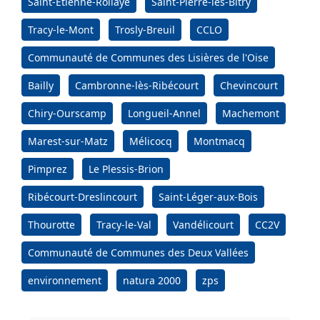
Saint-Étienne-Roilaye
Saint-Pierre-lès-Bitry
Tracy-le-Mont
Trosly-Breuil
CCLO
Communauté de Communes des Lisières de l'Oise
Bailly
Cambronne-lès-Ribécourt
Chevincourt
Chiry-Ourscamp
Longueil-Annel
Machemont
Marest-sur-Matz
Mélicocq
Montmacq
Pimprez
Le Plessis-Brion
Ribécourt-Dreslincourt
Saint-Léger-aux-Bois
Thourotte
Tracy-le-Val
Vandélicourt
CC2V
Communauté de Communes des Deux Vallées
environnement
natura 2000
zps