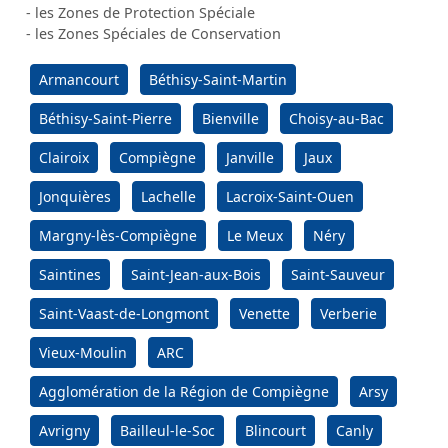
- les Zones de Protection Spéciale
- les Zones Spéciales de Conservation
Armancourt
Béthisy-Saint-Martin
Béthisy-Saint-Pierre
Bienville
Choisy-au-Bac
Clairoix
Compiègne
Janville
Jaux
Jonquières
Lachelle
Lacroix-Saint-Ouen
Margny-lès-Compiègne
Le Meux
Néry
Saintines
Saint-Jean-aux-Bois
Saint-Sauveur
Saint-Vaast-de-Longmont
Venette
Verberie
Vieux-Moulin
ARC
Agglomération de la Région de Compiègne
Arsy
Avrigny
Bailleul-le-Soc
Blincourt
Canly