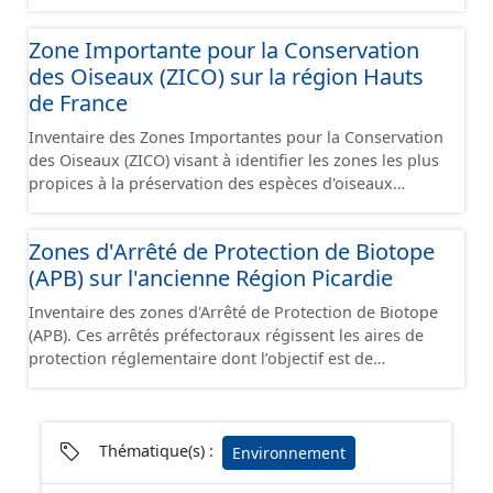
aux annexes I et II de la Directive européenne
"Habitats". Elles font partie du réseau Natura 2000 et
Zone Importante pour la Conservation
peuvent être désignées sous l'appellation Site d'Intérêt
des Oiseaux (ZICO) sur la région Hauts
Communautaire. Le réseau Natura 2000 comprend 2
types de zones réglementaires : - les Zones de
de France
Protection Spéciale - les Zones Spéciales de
Inventaire des Zones Importantes pour la Conservation
Conservation
des Oiseaux (ZICO) visant à identifier les zones les plus
propices à la préservation des espèces d'oiseaux
sauvages. Les ZICO présentant les enjeux les plus
significatifs en matière de conservation des oiseaux ont
Zones d'Arrêté de Protection de Biotope
généralement été classées, en tout ou en partie, en
(APB) sur l'ancienne Région Picardie
sites Natura 2000 sous la forme de Zones de Protection
Spéciales.
Inventaire des zones d'Arrêté de Protection de Biotope
(APB). Ces arrêtés préfectoraux régissent les aires de
protection réglementaire dont l’objectif est de
préserver les milieux naturels nécessaires à
l'alimentaire, la reproduction, le repos ou la survie
d'espèces animales ou végétales protégées au titre des
articles L.411-1 et L.411-2 du Code de l'Environnement.
Thématique(s) :
Environnement