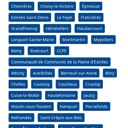
Chevrières
Choisy-la-Victoire
Épineuse
Estrées-Saint-Denis
Le Fayel
Francières
Grandfresnoy
Hémévillers
Houdancourt
Longueil-Sainte-Marie
Montmartin
Moyvillers
Remy
Rivecourt
CCPE
Communauté de Communes de la Plaine d'Estrées
Attichy
Autrêches
Berneuil-sur-Aisne
Bitry
Chelles
Couloisy
Courtieux
Croutoy
Cuise-la-Motte
Hautefontaine
Jaulzy
Moulin-sous-Touvent
Nampcel
Pierrefonds
Rethondes
Saint-Crépin-aux-Bois