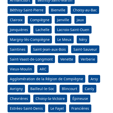
Armancourt
Béthisy-Saint-Martin
Béthisy-Saint-Pierre
Bienville
Choisy-au-Bac
Clairoix
Compiègne
Janville
Jaux
Jonquières
Lachelle
Lacroix-Saint-Ouen
Margny-lès-Compiègne
Le Meux
Néry
Saintines
Saint-Jean-aux-Bois
Saint-Sauveur
Saint-Vaast-de-Longmont
Venette
Verberie
Vieux-Moulin
ARC
Agglomération de la Région de Compiègne
Arsy
Avrigny
Bailleul-le-Soc
Blincourt
Canly
Chevrières
Choisy-la-Victoire
Épineuse
Estrées-Saint-Denis
Le Fayel
Francières