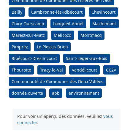
Communauté de Communes des Lisières de l'Oise
Bailly
Cambronne-lès-Ribécourt
Chevincourt
Chiry-Ourscamp
Longueil-Annel
Machemont
Marest-sur-Matz
Mélicocq
Montmacq
Pimprez
Le Plessis-Brion
Ribécourt-Dreslincourt
Saint-Léger-aux-Bois
Thourotte
Tracy-le-Val
Vandélicourt
CC2V
Communauté de Communes des Deux Vallées
donnée ouverte
apb
environnement
Pour voir un aperçu des données, veuillez
vous
connecter
.