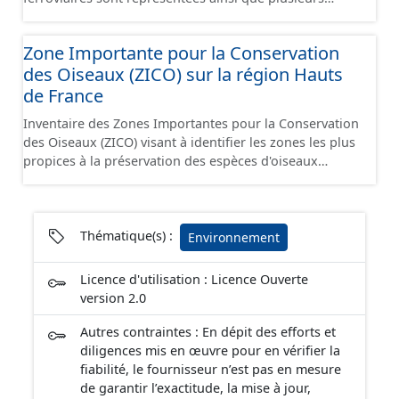
embranchements particuliers permettant de desservir
notamment de grandes zones d'activité. Certaines voies
Zone Importante pour la Conservation
représentées sont désaffectées mais sont toujours
des Oiseaux (ZICO) sur la région Hauts
physiquement présentes sur le terrain.
de France
Inventaire des Zones Importantes pour la Conservation
des Oiseaux (ZICO) visant à identifier les zones les plus
propices à la préservation des espèces d'oiseaux
sauvages. Les ZICO présentant les enjeux les plus
significatifs en matière de conservation des oiseaux ont
généralement été classées, en tout ou en partie, en
sites Natura 2000 sous la forme de Zones de Protection
Thématique(s) :
Environnement
Spéciales.
Licence d'utilisation : Licence Ouverte
version 2.0
Autres contraintes : En dépit des efforts et
diligences mis en œuvre pour en vérifier la
fiabilité, le fournisseur n’est pas en mesure
de garantir l’exactitude, la mise à jour,