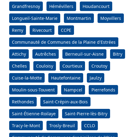
Grandfresnoy
Hémévillers
Houdancourt
Longueil-Sainte-Marie
Montmartin
Moyvillers
Remy
Rivecourt
CCPE
Communauté de Communes de la Plaine d'Estrées
Attichy
Autrêches
Berneuil-sur-Aisne
Bitry
Chelles
Couloisy
Courtieux
Croutoy
Cuise-la-Motte
Hautefontaine
Jaulzy
Moulin-sous-Touvent
Nampcel
Pierrefonds
Rethondes
Saint-Crépin-aux-Bois
Saint-Étienne-Roilaye
Saint-Pierre-lès-Bitry
Tracy-le-Mont
Trosly-Breuil
CCLO